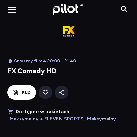
FX Comedy 
WP Pilot
Straszny film 4 20:00 - 21:40
FX Comedy HD
Kup
Dostępne w pakietach:
Maksymalny + ELEVEN SPORTS
,
Maksymalny