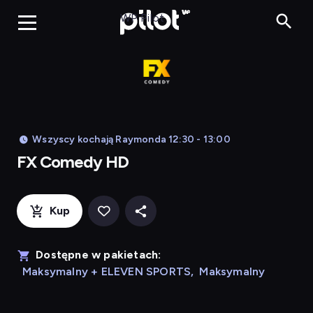
FX Comedy 
WP Pilot
Wszyscy kochają Raymonda 12:30 - 13:00
FX Comedy HD
Kup
Dostępne w pakietach:
Maksymalny + ELEVEN SPORTS
,
Maksymalny