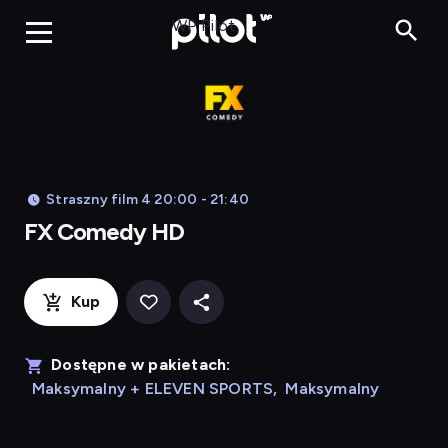
FX Comedy 
WP Pilot
Straszny film 4 20:00 - 21:40
FX Comedy HD
Kup
Dostępne w pakietach:
Maksymalny + ELEVEN SPORTS
,
Maksymalny