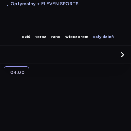
,
Optymalny + ELEVEN SPORTS
dziś
teraz
rano
wieczorem
cały dzień
04:00
A
la
une
:
le
journal
04:00
-
04:15
program
informacyjny