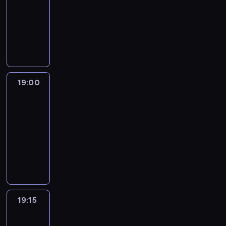
18:30
-
19:00
program
informacyjny
19:00
L'essentiel
:
le
journal
19:00
-
19:15
program
informacyjny
19:15
Actuelles
19:15
-