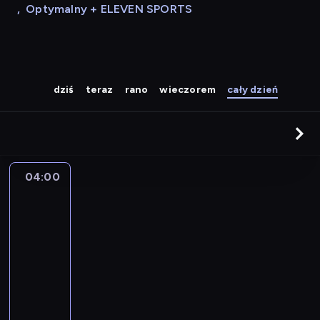
,
Optymalny + ELEVEN SPORTS
dziś
teraz
rano
wieczorem
cały dzień
04:00
A
la
une
:
le
journal
04:00
-
04:15
program
informacyjny