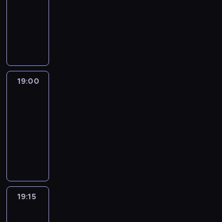
18:30
-
19:00
program
informacyjny
19:00
L'essentiel
:
le
journal
19:00
-
19:15
program
informacyjny
19:15
Actuelles
19:15
-