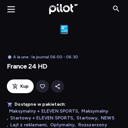
France 24 HD
WP Pilot
A la une : le journal 06:00 - 06:30
France 24 HD
Kup
Dostępne w pakietach:
Maksymalny + ELEVEN SPORTS
,
Maksymalny
,
Startowy + ELEVEN SPORTS
,
Startowy
,
NEWS
,
Lajt z reklamami
,
Optymalny
,
Rozszerzony