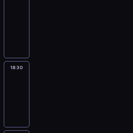
:
le
journal
18:00
-
18:30
program
informacyjny
18:30
L'essentiel
:
le
journal
18:30
-
19:00
program
informacyjny