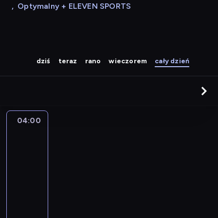
,
Optymalny + ELEVEN SPORTS
dziś
teraz
rano
wieczorem
cały dzień
04:00
A
la
une
:
le
journal
04:00
-
04:15
program
informacyjny