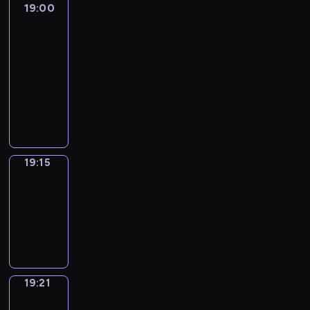
19:00
L'essentiel
:
le
journal
19:00
-
19:15
program
informacyjny
19:15
Plan
B
19:15
-
19:21
program
informacyjny
19:21
Focus
19:21