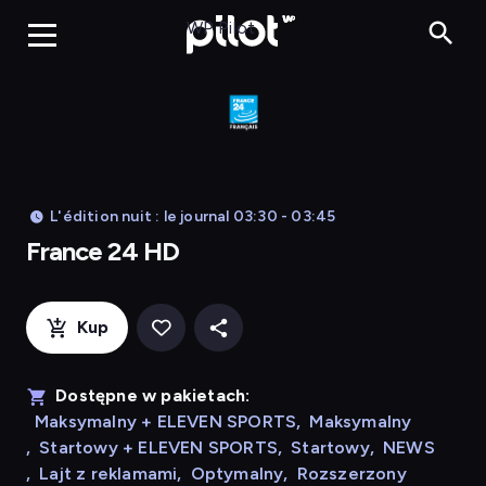
France 24 HD
WP Pilot
L'édition nuit : le journal 03:30 - 03:45
France 24 HD
Kup
Dostępne w pakietach:
Maksymalny + ELEVEN SPORTS
,
Maksymalny
,
Startowy + ELEVEN SPORTS
,
Startowy
,
NEWS
,
Lajt z reklamami
,
Optymalny
,
Rozszerzony