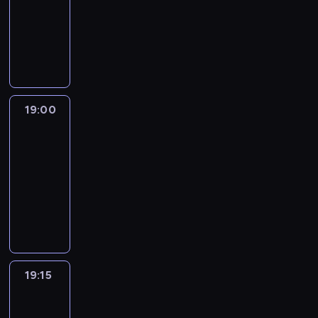
18:30
-
19:00
program
informacyjny
19:00
L'essentiel
:
le
journal
19:00
-
19:15
program
informacyjny
19:15
Actuelles
19:15
-