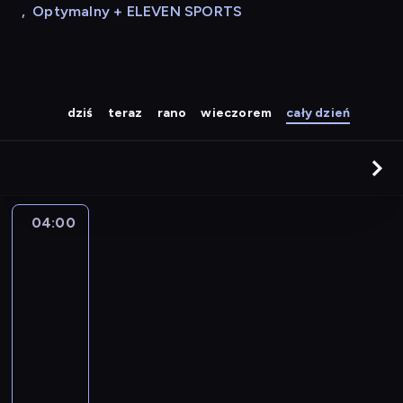
,
Optymalny + ELEVEN SPORTS
dziś
teraz
rano
wieczorem
cały dzień
04:00
A
la
une
:
le
journal
04:00
-
04:15
program
informacyjny