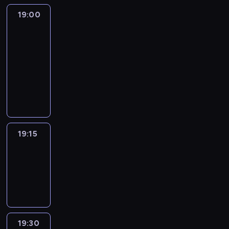
19:00
L'essentiel
:
le
journal
19:00
-
19:15
program
informacyjny
19:15
ENTR
19:15
-
19:30
program
informacyjny
19:30
L'essentiel