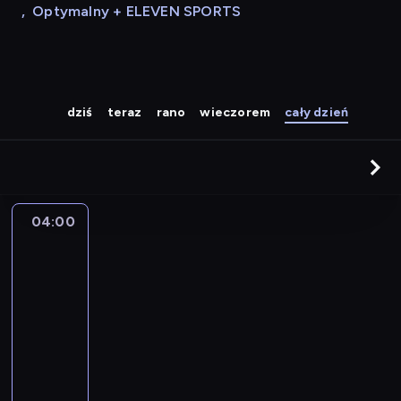
,
Optymalny + ELEVEN SPORTS
dziś
teraz
rano
wieczorem
cały dzień
04:00
A
la
une
:
le
journal
04:00
-
04:15
program
informacyjny