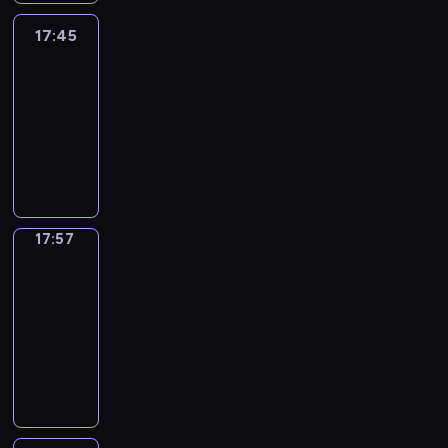
17:45
C'est
en
France
17:45
-
17:57
program
informacyjny
17:57
Une
vie
en
France
17:57
-
18:00
program
informacyjny