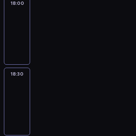
18:00
L'essentiel
:
le
journal
18:00
-
18:30
program
informacyjny
18:30
L'essentiel
:
le
journal
18:30
-
19:00
program
informacyjny