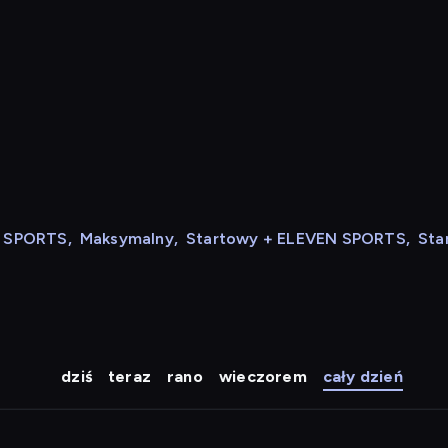
N SPORTS
,
Maksymalny
,
Startowy + ELEVEN SPORTS
,
Sta
dziś
teraz
rano
wieczorem
cały dzień