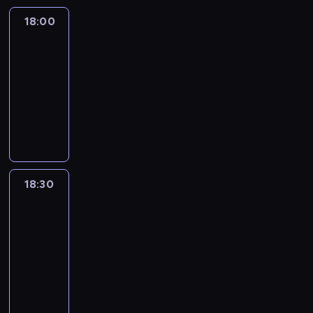
18:00
L'essentiel
:
le
journal
18:00
-
18:30
program
informacyjny
18:30
L'essentiel
:
le
journal
18:30
-
19:00
program
informacyjny