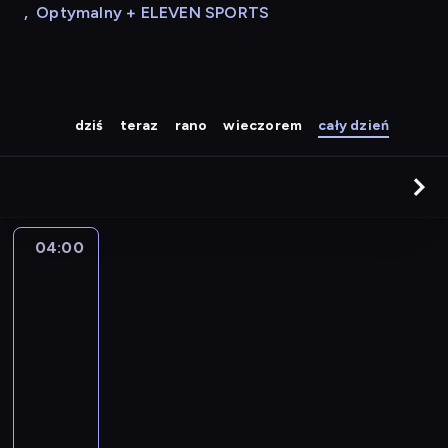
,
Optymalny + ELEVEN SPORTS
dziś
teraz
rano
wieczorem
cały dzień
04:00
A
la
une
:
le
journal
04:00
-
04:15
program
informacyjny