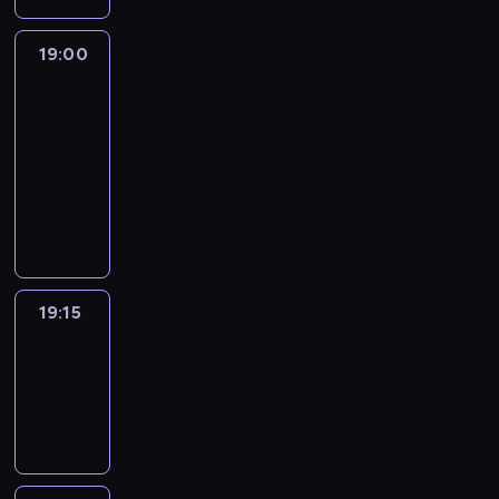
19:00
L'essentiel
:
le
journal
19:00
-
19:15
program
informacyjny
19:15
ENTR
19:15
-
19:30
program
informacyjny