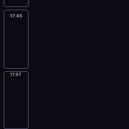
17:45
C'est
en
France
17:45
-
17:57
program
informacyjny
17:57
Une
vie
en
France
17:57
-
18:00
program
informacyjny