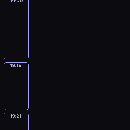
19:00
L'essentiel
:
le
journal
19:00
-
19:15
program
informacyjny
19:15
Plan
B
19:15
-
19:21
program
informacyjny
19:21
Focus
19:21