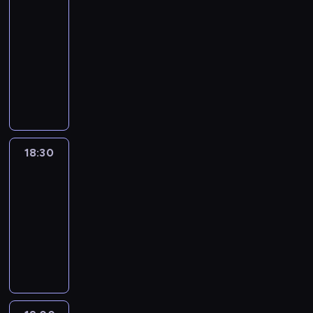
:
le
journal
18:00
-
18:30
program
informacyjny
18:30
L'essentiel
:
le
journal
18:30
-
19:00
program
informacyjny