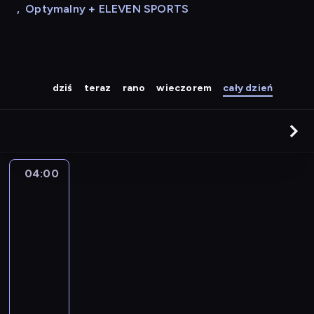
,
Optymalny + ELEVEN SPORTS
dziś
teraz
rano
wieczorem
cały dzień
04:00
A
la
une
:
le
journal
04:00
-
04:15
program
informacyjny