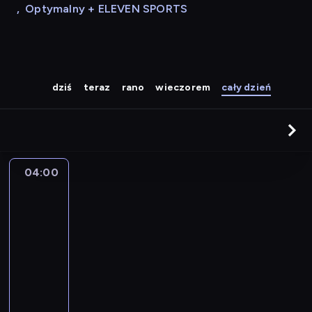
,
Optymalny + ELEVEN SPORTS
dziś
teraz
rano
wieczorem
cały dzień
04:00
A
la
une
:
le
journal
04:00
-
04:15
program
informacyjny