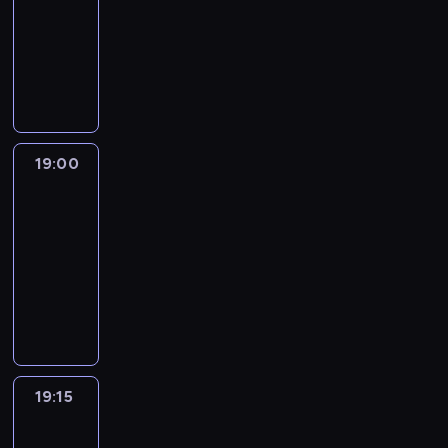
18:30
-
19:00
program
informacyjny
19:00
L'essentiel
:
le
journal
19:00
-
19:15
program
informacyjny
19:15
Actuelles
19:15
-