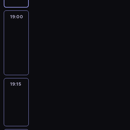
19:00
L'essentiel
:
le
journal
19:00
-
19:15
program
informacyjny
19:15
ENTR
19:15
-
19:30
program
informacyjny