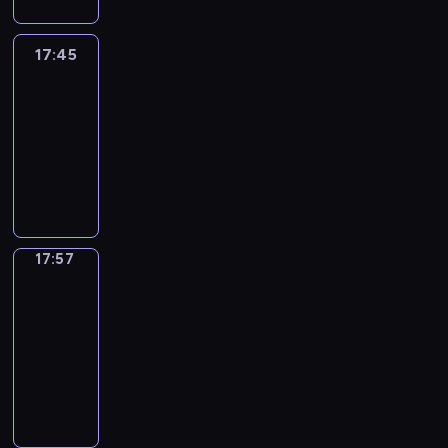
17:45
C'est
en
France
17:45
-
17:57
program
informacyjny
17:57
Une
vie
en
France
17:57
-
18:00
program
informacyjny