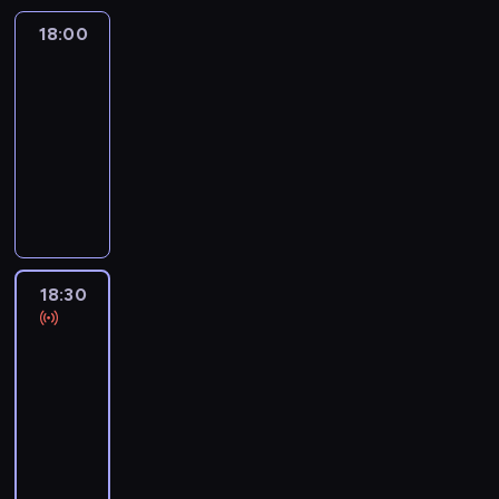
18:00
L'essentiel
:
le
journal
18:00
-
18:30
program
informacyjny
18:30
L'essentiel
:
le
journal
18:30
-
19:00
program
informacyjny