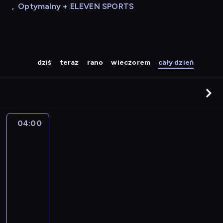
,
Optymalny + ELEVEN SPORTS
dziś
teraz
rano
wieczorem
cały dzień
04:00
A
la
une
:
le
journal
04:00
-
04:15
program
informacyjny