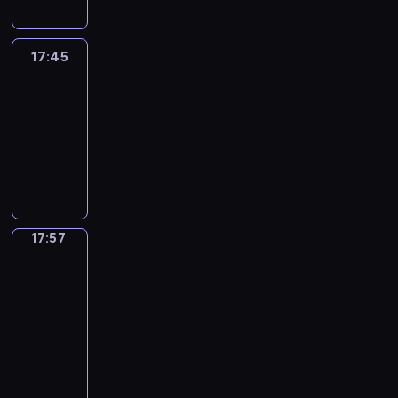
17:45
C'est
en
France
17:45
-
17:57
program
informacyjny
17:57
Une
vie
en
France
17:57
-
18:00
program
informacyjny