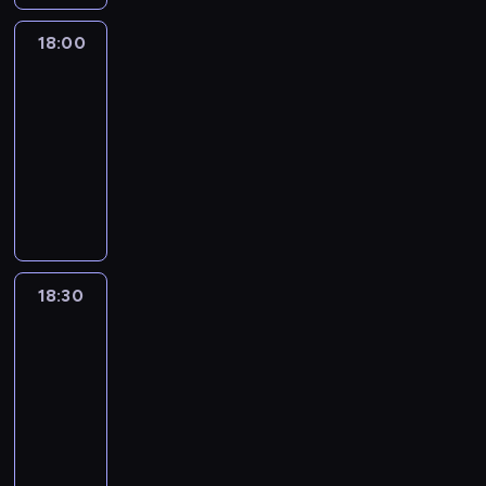
18:00
L'essentiel
:
le
journal
18:00
-
18:30
program
informacyjny
18:30
L'essentiel
:
le
journal
18:30
-
19:00
program
informacyjny