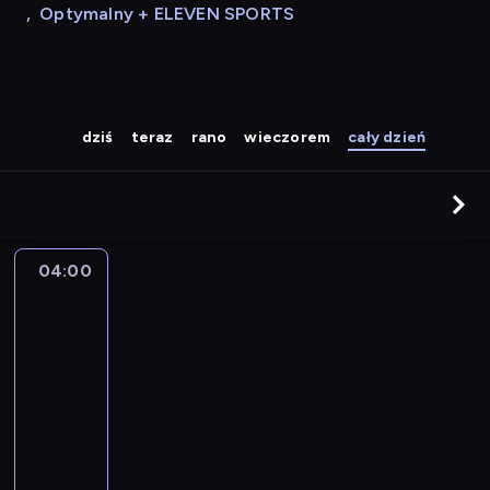
,
Optymalny + ELEVEN SPORTS
dziś
teraz
rano
wieczorem
cały dzień
04:00
A
la
une
:
le
journal
04:00
-
04:15
program
informacyjny