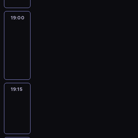
19:00
L'essentiel
:
le
journal
19:00
-
19:15
program
informacyjny
19:15
ENTR
19:15
-
19:30
program
informacyjny