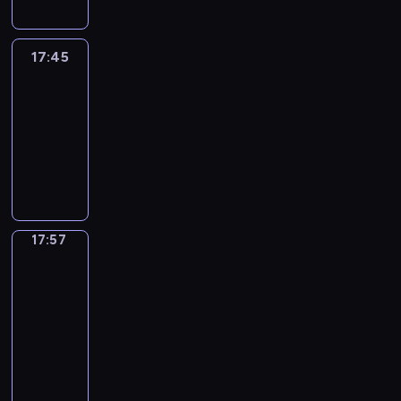
17:45
C'est
en
France
17:45
-
17:57
program
informacyjny
17:57
Une
vie
en
France
17:57
-
18:00
program
informacyjny