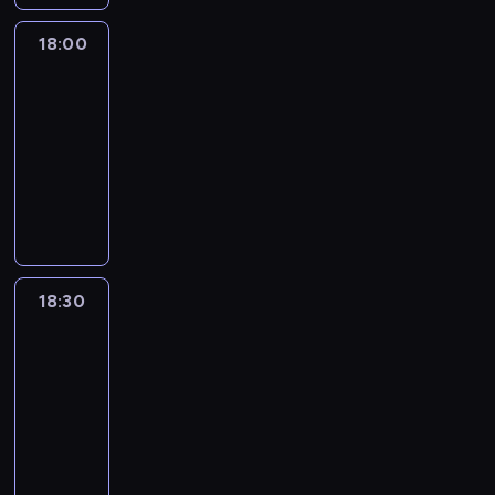
18:00
L'essentiel
:
le
journal
18:00
-
18:30
program
informacyjny
18:30
L'essentiel
:
le
journal
18:30
-
19:00
program
informacyjny