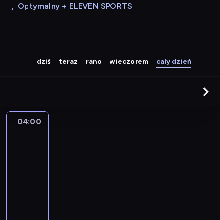
,
Optymalny + ELEVEN SPORTS
dziś
teraz
rano
wieczorem
cały dzień
04:00
A
la
une
:
le
journal
04:00
-
04:15
program
informacyjny