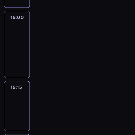
19:00
L'essentiel
:
le
journal
19:00
-
19:15
program
informacyjny
19:15
ENTR
19:15
-
19:30
program
informacyjny