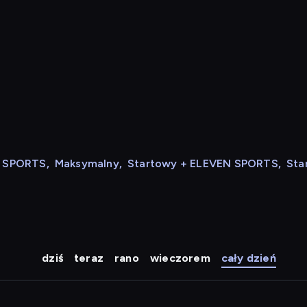
N SPORTS
,
Maksymalny
,
Startowy + ELEVEN SPORTS
,
Sta
dziś
teraz
rano
wieczorem
cały dzień