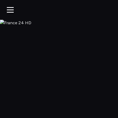
France 24 HD