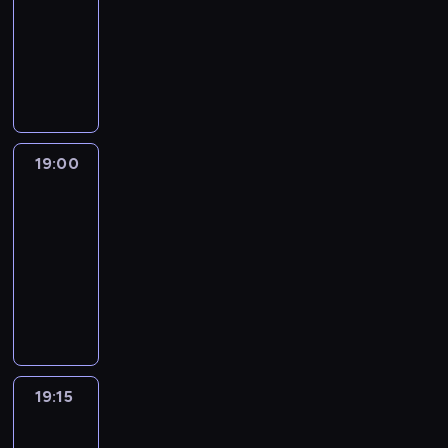
18:30
-
19:00
program
informacyjny
19:00
L'essentiel
:
le
journal
19:00
-
19:15
program
informacyjny
19:15
Actuelles
19:15
-