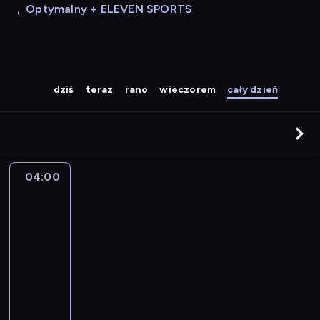
,
Optymalny + ELEVEN SPORTS
dziś
teraz
rano
wieczorem
cały dzień
04:00
A
la
une
:
le
journal
04:00
-
04:15
program
informacyjny