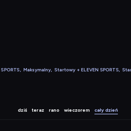
N SPORTS
,
Maksymalny
,
Startowy + ELEVEN SPORTS
,
Sta
dziś
teraz
rano
wieczorem
cały dzień