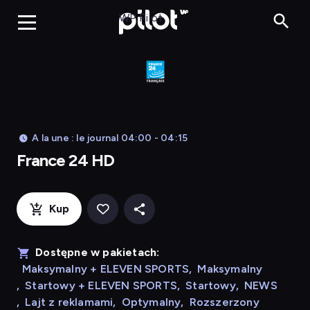
France 24 HD
WP Pilot
A la une : le journal 04:00 - 04:15
France 24 HD
Kup
Dostępne w pakietach:
Maksymalny + ELEVEN SPORTS
,
Maksymalny
,
Startowy + ELEVEN SPORTS
,
Startowy
,
NEWS
,
Lajt z reklamami
,
Optymalny
,
Rozszerzony