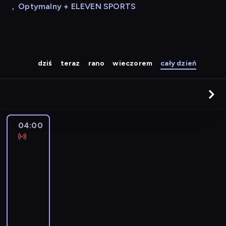
,
Optymalny + ELEVEN SPORTS
dziś
teraz
rano
wieczorem
cały dzień
04:00
A
la
une
:
le
journal
04:00
-
04:15
program
informacyjny