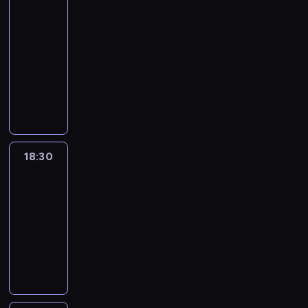
:
le
journal
18:00
-
18:30
program
informacyjny
18:30
L'essentiel
:
le
journal
18:30
-
19:00
program
informacyjny