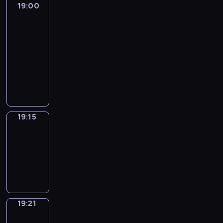
19:00
L'essentiel
:
le
journal
19:00
-
19:15
program
informacyjny
19:15
Plan
B
19:15
-
19:21
program
informacyjny
19:21
Focus
19:21