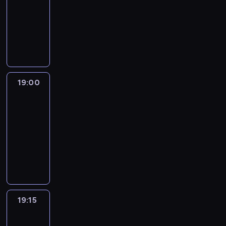
18:30
-
19:00
program
informacyjny
19:00
L'essentiel
:
le
journal
19:00
-
19:15
program
informacyjny
19:15
Actuelles
19:15
-