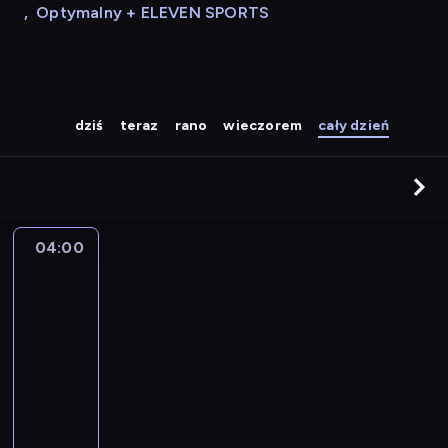
,
Optymalny + ELEVEN SPORTS
dziś
teraz
rano
wieczorem
cały dzień
04:00
A
la
une
:
le
journal
04:00
-
04:15
program
informacyjny