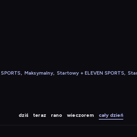
N SPORTS
,
Maksymalny
,
Startowy + ELEVEN SPORTS
,
Sta
dziś
teraz
rano
wieczorem
cały dzień