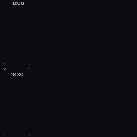
18:00
L'essentiel
:
le
journal
18:00
-
18:30
program
informacyjny
18:30
L'essentiel
:
le
journal
18:30
-
19:00
program
informacyjny