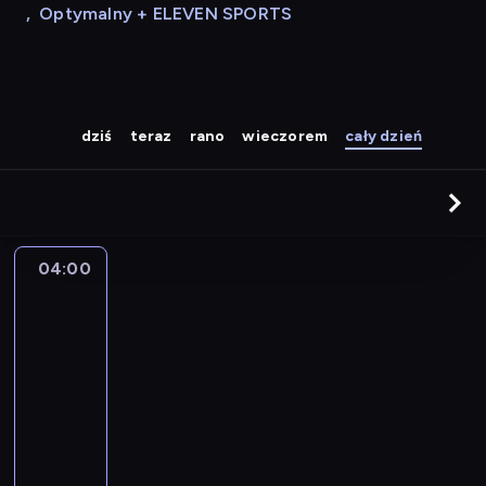
,
Optymalny + ELEVEN SPORTS
dziś
teraz
rano
wieczorem
cały dzień
04:00
A
la
une
:
le
journal
04:00
-
04:15
program
informacyjny