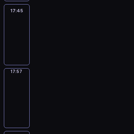
17:45
C'est
en
France
17:45
-
17:57
program
informacyjny
17:57
Une
vie
en
France
17:57
-
18:00
program
informacyjny