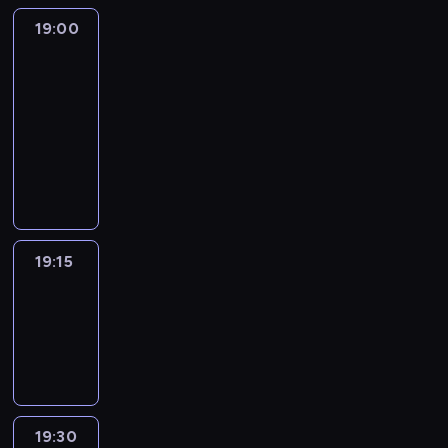
19:00
L'essentiel
:
le
journal
19:00
-
19:15
program
informacyjny
19:15
ENTR
19:15
-
19:30
program
informacyjny
19:30
L'essentiel