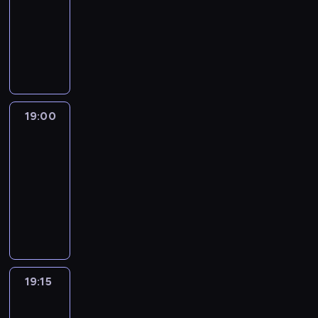
18:30
-
19:00
program
informacyjny
19:00
L'essentiel
:
le
journal
19:00
-
19:15
program
informacyjny
19:15
Actuelles
19:15
-