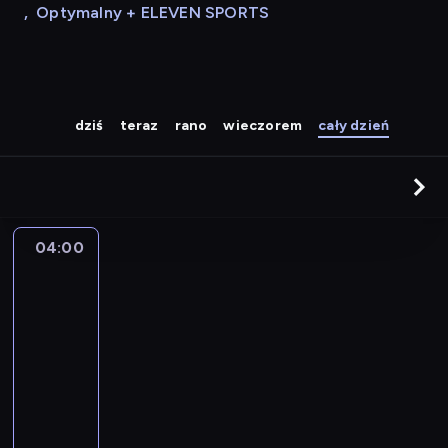
,
Optymalny + ELEVEN SPORTS
dziś
teraz
rano
wieczorem
cały dzień
04:00
A
la
une
:
le
journal
04:00
-
04:15
program
informacyjny