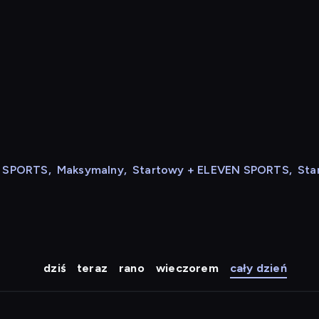
N SPORTS
,
Maksymalny
,
Startowy + ELEVEN SPORTS
,
Sta
dziś
teraz
rano
wieczorem
cały dzień