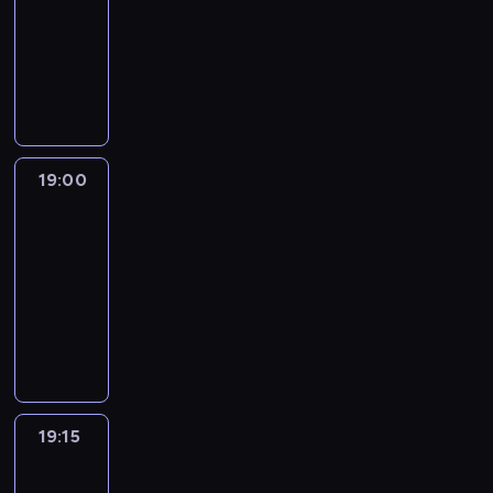
18:30
-
19:00
program
informacyjny
19:00
L'essentiel
:
le
journal
19:00
-
19:15
program
informacyjny
19:15
Actuelles
19:15
-