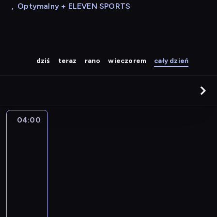
,
Optymalny + ELEVEN SPORTS
dziś
teraz
rano
wieczorem
cały dzień
04:00
A
la
une
:
le
journal
04:00
-
04:15
program
informacyjny