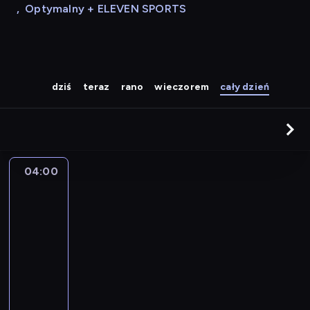
,
Optymalny + ELEVEN SPORTS
dziś
teraz
rano
wieczorem
cały dzień
04:00
A
la
une
:
le
journal
04:00
-
04:15
program
informacyjny