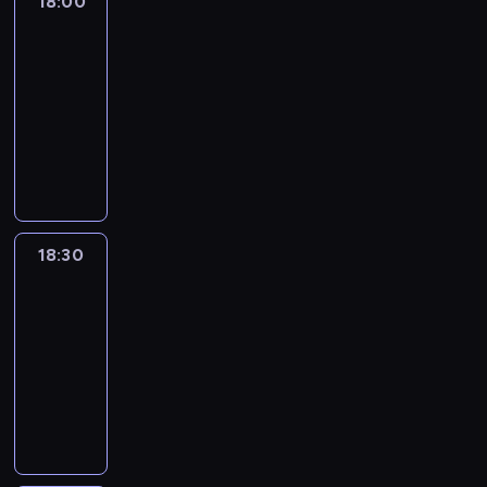
18:00
L'essentiel
:
le
journal
18:00
-
18:30
program
informacyjny
18:30
L'essentiel
:
le
journal
18:30
-
19:00
program
informacyjny