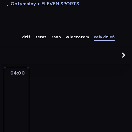
,
Optymalny + ELEVEN SPORTS
dziś
teraz
rano
wieczorem
cały dzień
04:00
A
la
une
:
le
journal
04:00
-
04:15
program
informacyjny