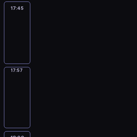
17:45
C'est
en
France
17:45
-
17:57
program
informacyjny
17:57
Une
vie
en
France
17:57
-
18:00
program
informacyjny