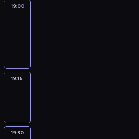
19:00
L'essentiel
:
le
journal
19:00
-
19:15
program
informacyjny
19:15
ENTR
19:15
-
19:30
program
informacyjny
19:30
L'essentiel
: