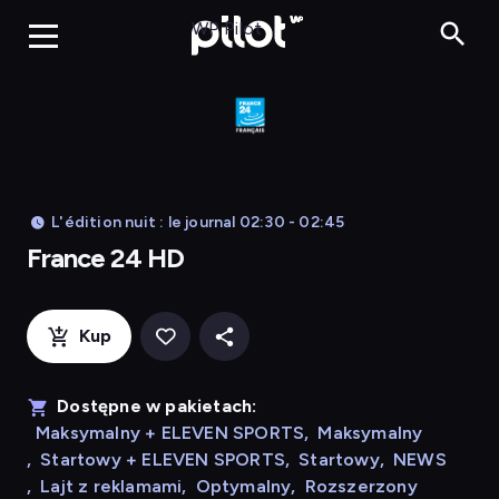
France 24 HD
WP Pilot
L'édition nuit : le journal 02:30 - 02:45
France 24 HD
Kup
Dostępne w pakietach:
Maksymalny + ELEVEN SPORTS
,
Maksymalny
,
Startowy + ELEVEN SPORTS
,
Startowy
,
NEWS
,
Lajt z reklamami
,
Optymalny
,
Rozszerzony