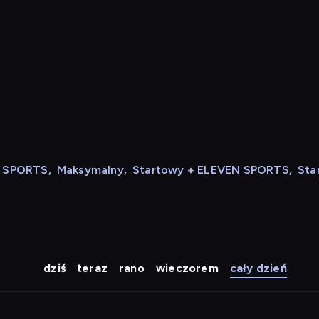
N SPORTS
,
Maksymalny
,
Startowy + ELEVEN SPORTS
,
Sta
dziś
teraz
rano
wieczorem
cały dzień