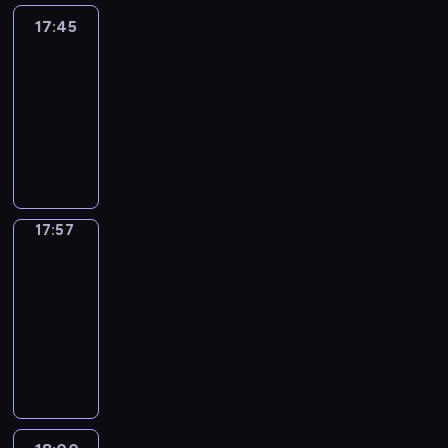
17:45
C'est
en
France
17:45
-
17:57
program
informacyjny
17:57
Une
vie
en
France
17:57
-
18:00
program
informacyjny