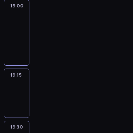
19:00
L'essentiel
:
le
journal
19:00
-
19:15
program
informacyjny
19:15
ENTR
19:15
-
19:30
program
informacyjny
19:30
L'essentiel
: