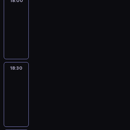
18:00
L'essentiel
:
le
journal
18:00
-
18:30
program
informacyjny
18:30
L'essentiel
:
le
journal
18:30
-
19:00
program
informacyjny