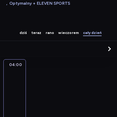
,
Optymalny + ELEVEN SPORTS
dziś
teraz
rano
wieczorem
cały dzień
04:00
A
la
une
:
le
journal
04:00
-
04:15
program
informacyjny