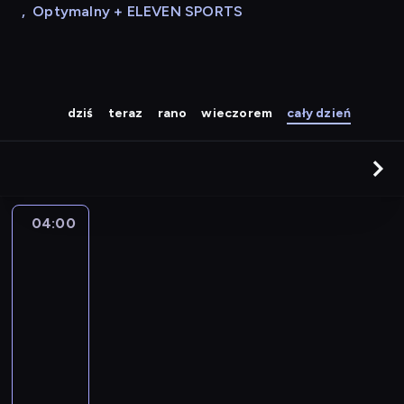
,
Optymalny + ELEVEN SPORTS
dziś
teraz
rano
wieczorem
cały dzień
04:00
A
la
une
:
le
journal
04:00
-
04:15
program
informacyjny