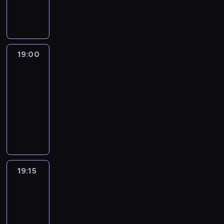
19:00
program
informacyjny
19:00
L'essentiel
:
le
journal
19:00
-
19:15
program
informacyjny
19:15
ENTR
19:15
-
19:30
program
informacyjny