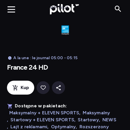
France 24 HD
WP Pilot
A la une : le journal 05:00 - 05:15
France 24 HD
Kup
Dostępne w pakietach:
Maksymalny + ELEVEN SPORTS
,
Maksymalny
,
Startowy + ELEVEN SPORTS
,
Startowy
,
NEWS
,
Lajt z reklamami
,
Optymalny
,
Rozszerzony