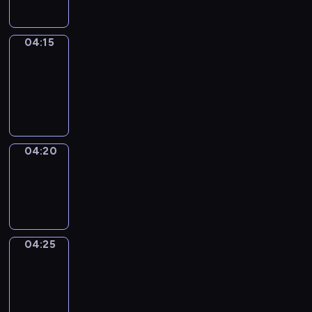
04:15
Focus
04:15
-
04:20
program
informacyjny
04:20
Sports
04:20
-
04:25
04:25
ENTR
04:25
-
04:30
program
informacyjny