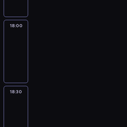
informacyjny
18:00
L'essentiel
:
le
journal
18:00
-
18:30
program
informacyjny
18:30
L'essentiel
:
le
journal
18:30
-