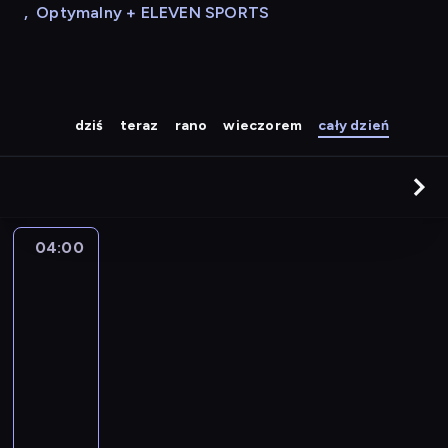
,
Optymalny + ELEVEN SPORTS
dziś
teraz
rano
wieczorem
cały dzień
04:00
A
la
une
:
le
journal
04:00
-
04:15
program
informacyjny