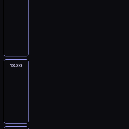
:
le
journal
18:00
-
18:30
program
informacyjny
18:30
L'essentiel
:
le
journal
18:30
-
19:00
program
informacyjny