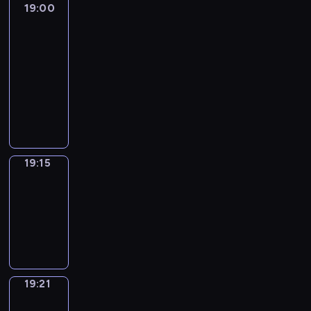
19:00
L'essentiel
:
le
journal
19:00
-
19:15
program
informacyjny
19:15
Plan
B
19:15
-
19:21
program
informacyjny
19:21
Focus
19:21