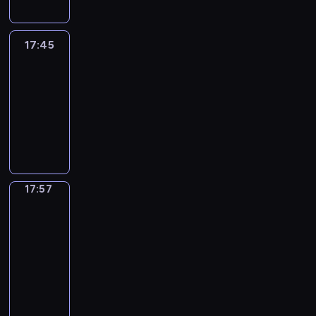
17:45
C'est
en
France
17:45
-
17:57
program
informacyjny
17:57
Une
vie
en
France
17:57
-
18:00
program
informacyjny