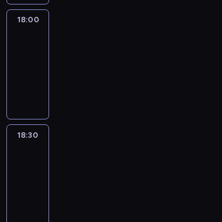
18:00
L'essentiel
:
le
journal
18:00
-
18:30
program
informacyjny
18:30
L'essentiel
:
le
journal
18:30
-
19:00
program
informacyjny