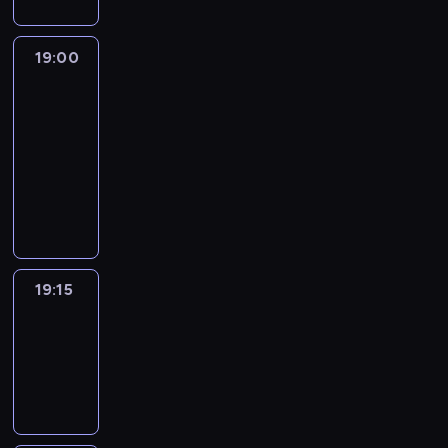
19:00
L'essentiel
:
le
journal
19:00
-
19:15
program
informacyjny
19:15
ENTR
19:15
-
19:30
program
informacyjny