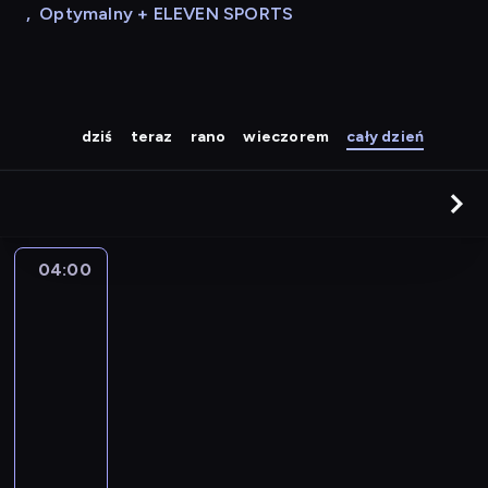
,
Optymalny + ELEVEN SPORTS
dziś
teraz
rano
wieczorem
cały dzień
04:00
A
la
une
:
le
journal
04:00
-
04:15
program
informacyjny