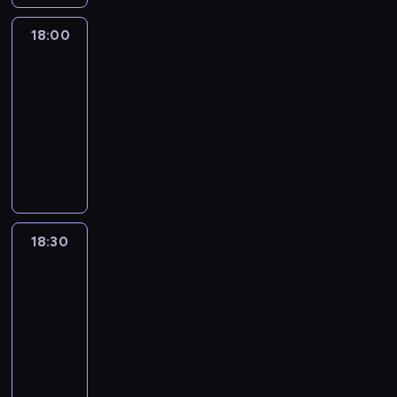
18:00
L'essentiel
:
le
journal
18:00
-
18:30
program
informacyjny
18:30
L'essentiel
:
le
journal
18:30
-
19:00
program
informacyjny