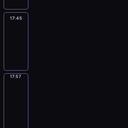
17:45
C'est
en
France
17:45
-
17:57
program
informacyjny
17:57
Une
vie
en
France
17:57
-
18:00
program
informacyjny