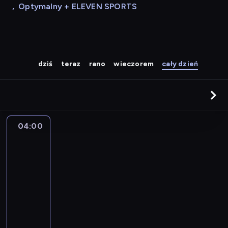
,
Optymalny + ELEVEN SPORTS
dziś
teraz
rano
wieczorem
cały dzień
04:00
A
la
une
:
le
journal
04:00
-
04:15
program
informacyjny