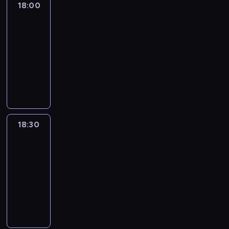
18:00
L'essentiel
:
le
journal
18:00
-
18:30
program
informacyjny
18:30
L'essentiel
:
le
journal
18:30
-
19:00
program
informacyjny