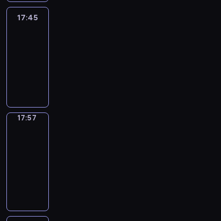
17:45
C'est
en
France
17:45
-
17:57
program
informacyjny
17:57
Une
vie
en
France
17:57
-
18:00
program
informacyjny