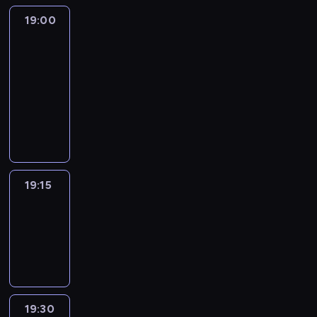
19:00
L'essentiel
:
le
journal
19:00
-
19:15
program
informacyjny
19:15
ENTR
19:15
-
19:30
program
informacyjny
19:30
L'essentiel