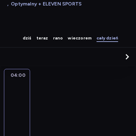
,
Optymalny + ELEVEN SPORTS
dziś
teraz
rano
wieczorem
cały dzień
04:00
A
la
une
:
le
journal
04:00
-
04:15
program
informacyjny