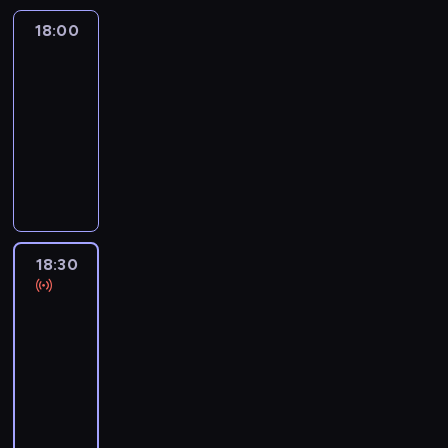
18:00
L'essentiel
:
le
journal
18:00
-
18:30
program
informacyjny
18:30
L'essentiel
:
le
journal
18:30
-
19:00
program
informacyjny