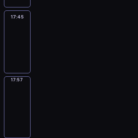
17:45
C'est
en
France
17:45
-
17:57
program
informacyjny
17:57
Une
vie
en
France
17:57
-
18:00
program
informacyjny