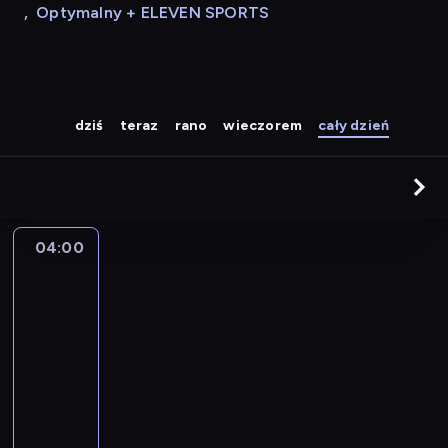
,
Optymalny + ELEVEN SPORTS
dziś
teraz
rano
wieczorem
cały dzień
04:00
A
la
une
:
le
journal
04:00
-
04:15
program
informacyjny