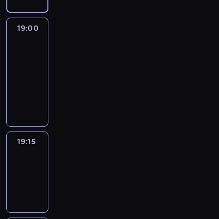
19:00
L'essentiel
:
le
journal
19:00
-
19:15
program
informacyjny
19:15
ENTR
19:15
-
19:30
program
informacyjny