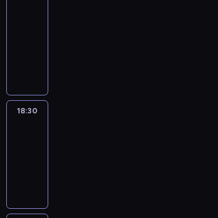
:
le
journal
18:00
-
18:30
program
informacyjny
18:30
L'essentiel
:
le
journal
18:30
-
19:00
program
informacyjny