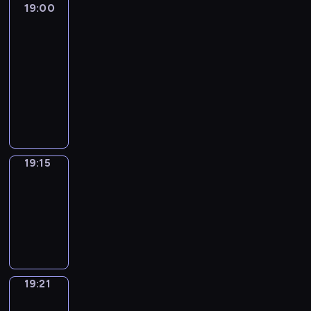
19:00
L'essentiel
:
le
journal
19:00
-
19:15
program
informacyjny
19:15
Plan
B
19:15
-
19:21
program
informacyjny
19:21
Focus
19:21