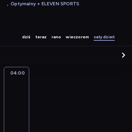
,
Optymalny + ELEVEN SPORTS
dziś
teraz
rano
wieczorem
cały dzień
04:00
A
la
une
:
le
journal
04:00
-
04:15
program
informacyjny