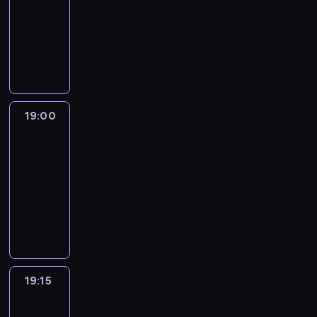
18:30
-
19:00
program
informacyjny
19:00
L'essentiel
:
le
journal
19:00
-
19:15
program
informacyjny
19:15
Actuelles
19:15
-