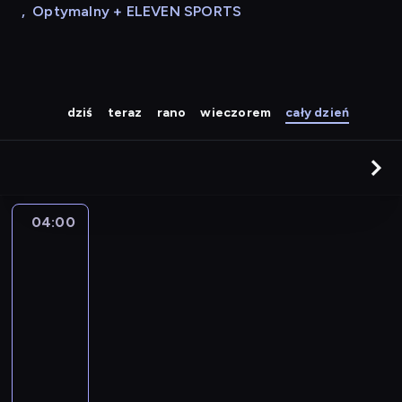
,
Optymalny + ELEVEN SPORTS
dziś
teraz
rano
wieczorem
cały dzień
04:00
A
la
une
:
le
journal
04:00
-
04:15
program
informacyjny