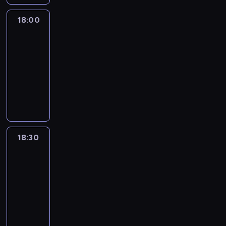
18:00
L'essentiel
:
le
journal
18:00
-
18:30
program
informacyjny
18:30
L'essentiel
:
le
journal
18:30
-
19:00
program
informacyjny