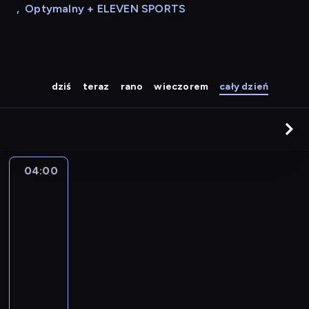
,
Optymalny + ELEVEN SPORTS
dziś
teraz
rano
wieczorem
cały dzień
04:00
A
la
une
:
le
journal
04:00
-
04:15
program
informacyjny