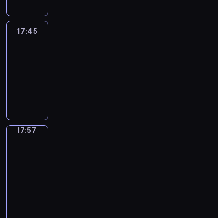
17:45
C'est
en
France
17:45
-
17:57
program
informacyjny
17:57
Une
vie
en
France
17:57
-
18:00
program
informacyjny