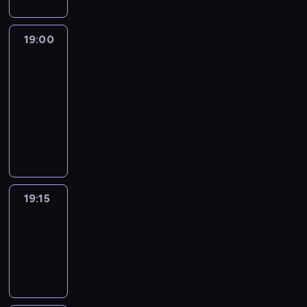
19:00
L'essentiel
:
le
journal
19:00
-
19:15
program
informacyjny
19:15
ENTR
19:15
-
19:30
program
informacyjny