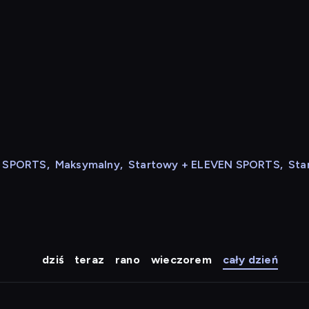
N SPORTS
,
Maksymalny
,
Startowy + ELEVEN SPORTS
,
Sta
dziś
teraz
rano
wieczorem
cały dzień