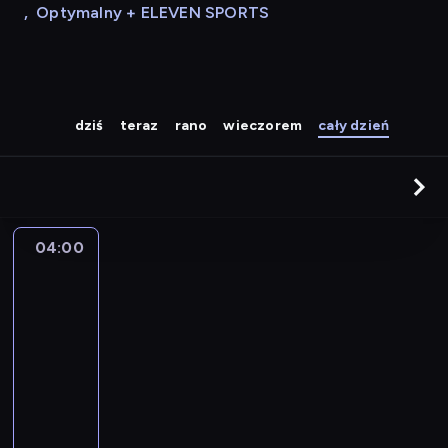
,
Optymalny + ELEVEN SPORTS
dziś
teraz
rano
wieczorem
cały dzień
04:00
A
la
une
:
le
journal
04:00
-
04:15
program
informacyjny