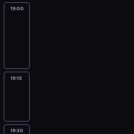
19:00
L'essentiel
:
le
journal
19:00
-
19:15
program
informacyjny
19:15
ENTR
19:15
-
19:30
program
informacyjny
19:30
L'essentiel