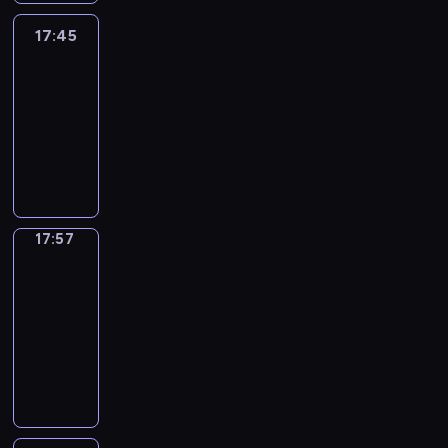
17:45
C'est
en
France
17:45
-
17:57
program
informacyjny
17:57
Une
vie
en
France
17:57
-
18:00
program
informacyjny