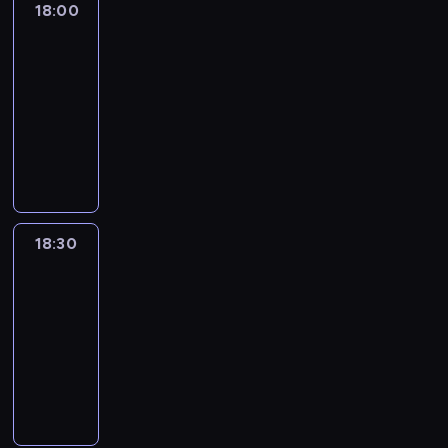
18:00
L'essentiel
:
le
journal
18:00
-
18:30
program
informacyjny
18:30
L'essentiel
:
le
journal
18:30
-
19:00
program
informacyjny