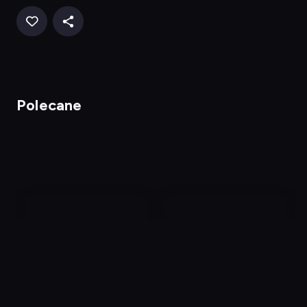
Polecane
nagranie
nagranie
z
z
tv
tv
Fakty po Faktach
Fakty po Faktach
Dostępny do: 06.08,
Dostępny do: 07.08,
22:40
02:15