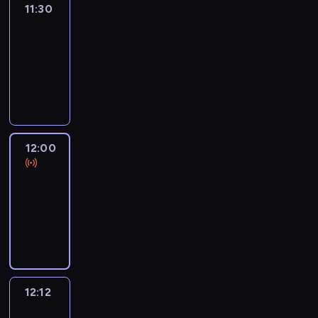
11:30
Le
journal
11:30
-
12:00
program
informacyjny
12:00
Le
journal
12:00
-
12:12
program
informacyjny
12:12
Paris
des