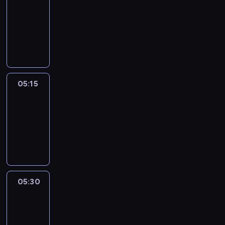
05:00
-
05:15
program
informacyjny
05:15
Talking
Europe
05:15
-
05:30
program
informacyjny
05:30
Le
journal
05:30
-