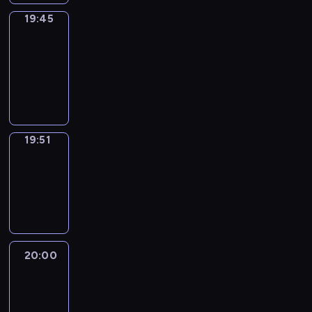
19:45
The
Observers
19:45
-
19:51
program
informacyjny
19:51
Focus
19:51
-
20:00
program
informacyjny
20:00
Le
journal
20:00
-