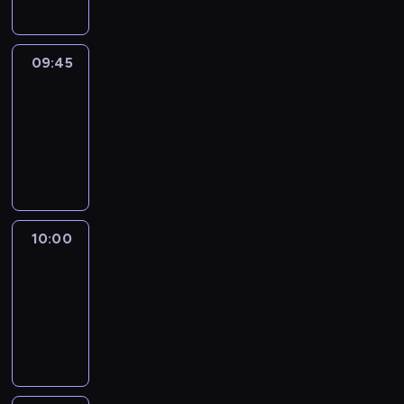
09:45
Talking
Europe
09:45
-
10:00
program
informacyjny
10:00
Le
journal
10:00
-
10:15
program
informacyjny