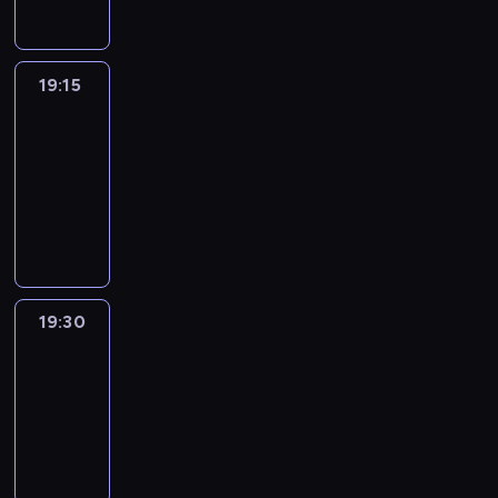
19:15
France
In
Focus
19:15
-
19:30
program
informacyjny
19:30
Le
journal
19:30
-
19:45
program
informacyjny