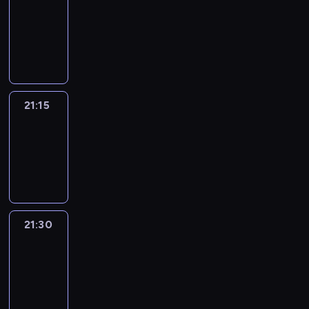
21:00
-
21:15
program
informacyjny
21:15
Sports
Sunday
21:15
-
21:30
21:30
Le
journal
21:30
-
21:45
program
informacyjny