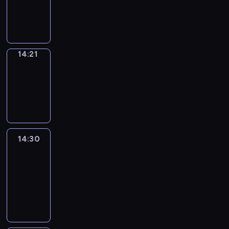
14:21
program
informacyjny
14:21
Focus
14:21
-
14:30
program
informacyjny
14:30
Le
journal
14:30
-
14:45
program
informacyjny