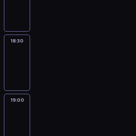
-
18:30
program
informacyjny
18:30
Le
journal
18:30
-
19:00
program
informacyjny
19:00
Le
journal
19:00
-
19:15
program
informacyjny