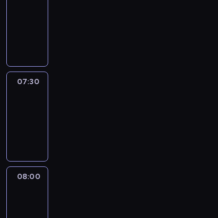
07:00
-
07:30
program
informacyjny
07:30
Le
journal
07:30
-
08:00
program
informacyjny
08:00
Le
journal
08:00
-