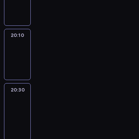
20:10
program
informacyjny
20:10
Revisited
20:10
-
20:30
program
informacyjny
20:30
Le
journal
20:30
-
20:40
program
informacyjny