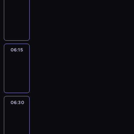
06:00
-
06:15
program
informacyjny
06:15
Arts24
06:15
-
06:30
program
informacyjny
06:30
Le
journal
06:30
-
06:45
program