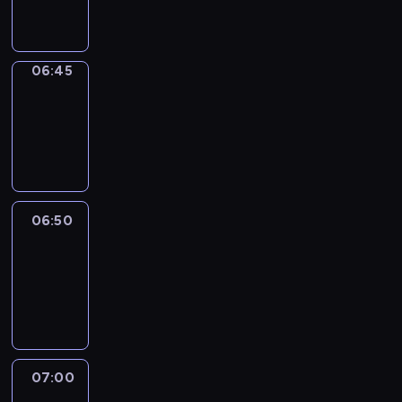
informacyjny
06:45
Focus
06:45
-
06:50
program
informacyjny
06:50
Sports
06:50
-
07:00
program
sportowy
07:00
Le
journal