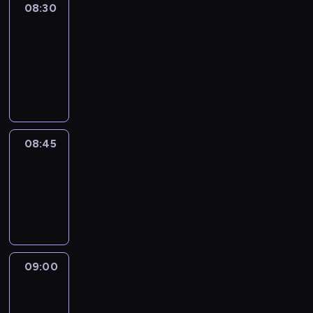
08:30
Le
journal
08:30
-
08:45
program
informacyjny
08:45
Reporters
08:45
-
09:00
program
informacyjny
09:00
Le
journal
09:00