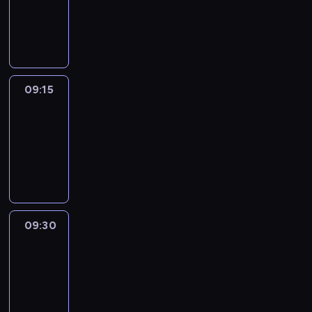
-
09:15
program
informacyjny
09:15
Talking
Europe
09:15
-
09:30
program
informacyjny
09:30
Le
journal
09:30
-
09:45
program
informacyjny