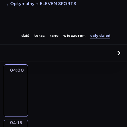
,
Optymalny + ELEVEN SPORTS
dziś
teraz
rano
wieczorem
cały dzień
04:00
Le
journal
04:00
-
04:15
program
informacyjny
04:15
Sports