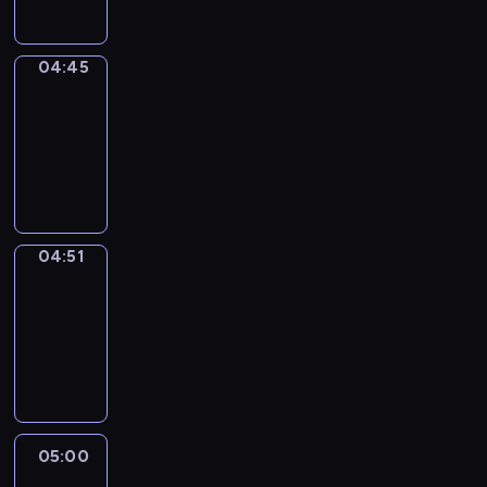
04:45
The
Observers
04:45
-
04:51
program
informacyjny
04:51
Entre
Nous
04:51
-
05:00
program
informacyjny
05:00
Le
journal