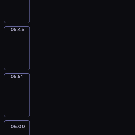
05:45
program
informacyjny
05:45
Sports
05:45
-
05:51
program
sportowy
05:51
Focus
05:51
-
06:00
program
informacyjny
06:00
Le
journal