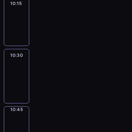
10:15
Arts24
10:15
-
10:30
program
informacyjny
10:30
Le
journal
10:30
-
10:45
program
informacyjny
10:45
Focus
10:45
-
10:50
program