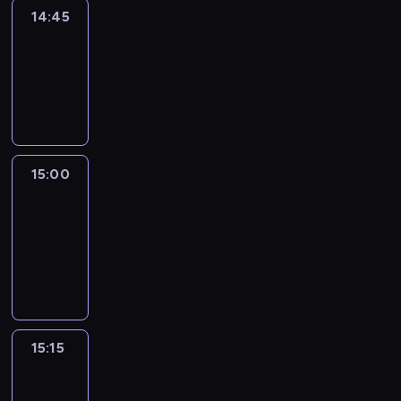
14:45
Arts24
14:45
-
15:00
program
informacyjny
15:00
Le
journal
15:00
-
15:15
program
informacyjny
15:15
Talking
Europe
15:15