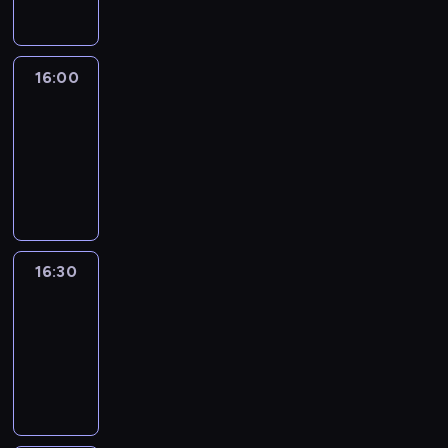
16:00
Le
journal
16:00
-
16:30
program
informacyjny
16:30
Le
journal
16:30
-
17:00
program
informacyjny