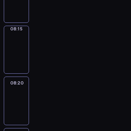
08:15
program
informacyjny
08:15
Entre
Nous
08:15
-
08:20
program
informacyjny
08:20
Focus
08:20
-
08:30
program
informacyjny