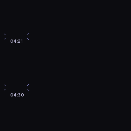
04:15
-
04:21
program
sportowy
04:21
French
Connections
04:21
-
04:30
program
informacyjny
04:30
Le
journal
04:30
-
04:45
program
informacyjny