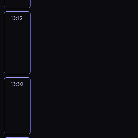
13:15
People
And
Profit
13:15
-
13:30
program
informacyjny
13:30
Le
journal
13:30
-
13:45
program
informacyjny