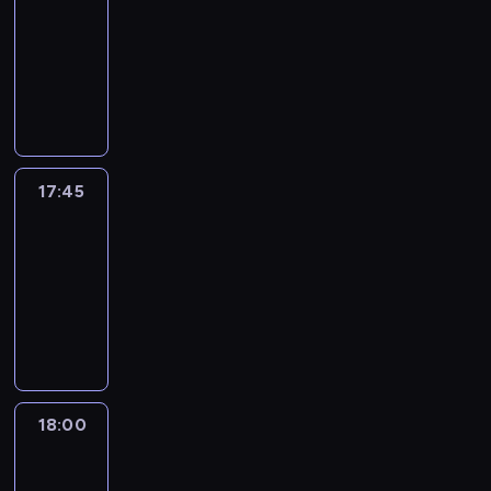
17:30
-
17:45
program
informacyjny
17:45
People
And
Profit
17:45
-
18:00
program
informacyjny
18:00
Le
journal
18:00