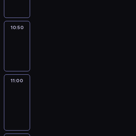
informacyjny
10:50
Sports
10:50
-
11:00
program
sportowy
11:00
Le
journal
11:00
-
11:30
program
informacyjny