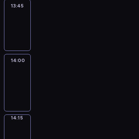
13:45
Reporters
13:45
-
14:00
program
informacyjny
14:00
Le
journal
14:00
-
14:15
program
informacyjny
14:15
The
Observers
14:15
-