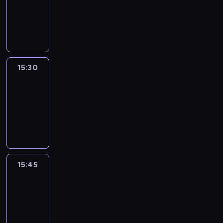
-
15:30
program
informacyjny
15:30
Le
journal
15:30
-
15:45
program
informacyjny
15:45
Talking
Europe
15:45
-
16:00
program
informacyjny