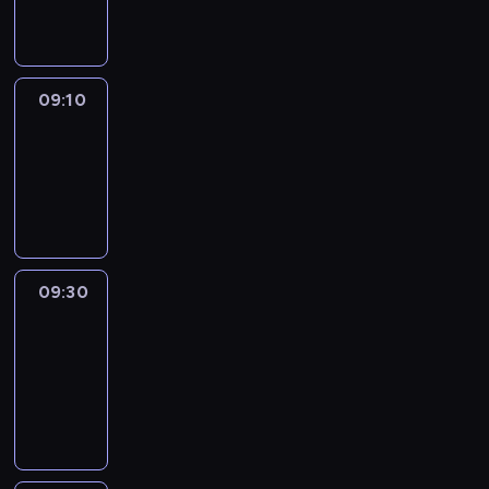
informacyjny
09:10
Reporters
09:10
-
09:30
program
informacyjny
09:30
Le
journal
09:30
-
09:40
program
informacyjny