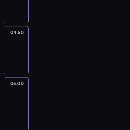
04:50
program
informacyjny
04:50
Sports
04:50
-
05:00
program
sportowy
05:00
Le
journal
05:00
-
05:15
program
informacyjny