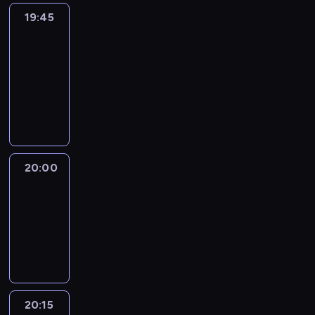
19:45
Eye
on
Africa
19:45
-
20:00
program
informacyjny
20:00
Le
journal
20:00
-
20:15
program
informacyjny
20:15
France