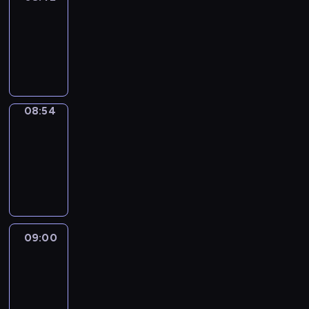
08:42
-
08:54
program
informacyjny
08:54
Short
Cuts
08:54
-
09:00
program
informacyjny
09:00
Le
journal
09:00
-
09:10
program