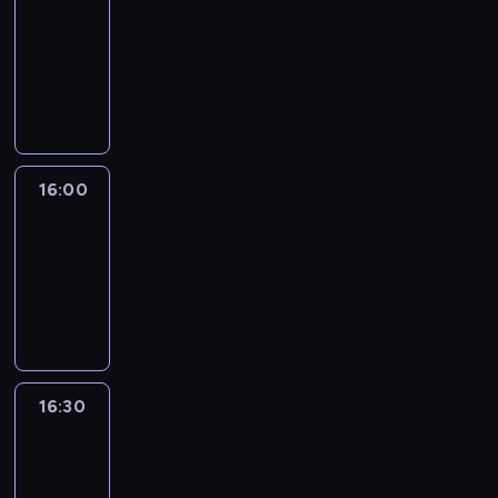
15:50
-
16:00
program
informacyjny
16:00
Le
journal
16:00
-
16:30
program
informacyjny
16:30
Le
journal
16:30
-