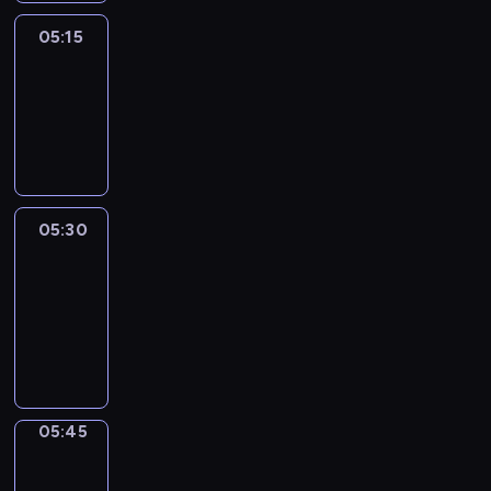
05:15
Reporters
05:15
-
05:30
program
informacyjny
05:30
Le
journal
05:30
-
05:45
program
informacyjny
05:45
Focus
05:45
-