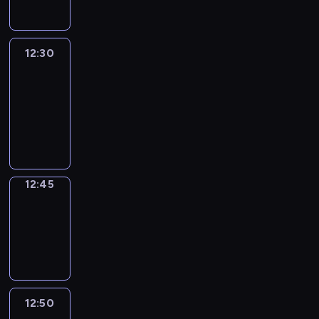
12:30
Le
journal
12:30
-
12:45
program
informacyjny
12:45
Focus
12:45
-
12:50
program
informacyjny
12:50
Entre
Nous