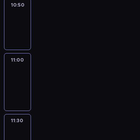
10:50
Sports
10:50
-
11:00
program
sportowy
11:00
Le
journal
11:00
-
11:30
program
informacyjny
11:30
Le
journal
11:30