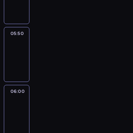
05:50
program
informacyjny
05:50
French
Connections
05:50
-
06:00
program
informacyjny
06:00
Le
journal
06:00
-
06:15
program
informacyjny