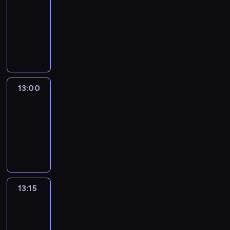
12:50
-
13:00
program
informacyjny
13:00
Le
journal
13:00
-
13:15
program
informacyjny
13:15
The
51
Percent
13:15