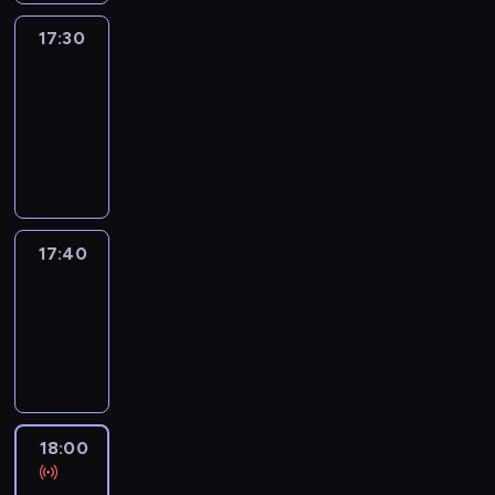
17:30
Le
journal
17:30
-
17:40
program
informacyjny
17:40
Revisited
17:40
-
18:00
program
informacyjny
18:00
Le
journal