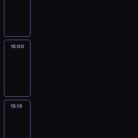
14:54
-
15:00
program
informacyjny
15:00
Le
journal
15:00
-
15:15
program
informacyjny
15:15
Arts24
15:15
-
15:30
program
informacyjny