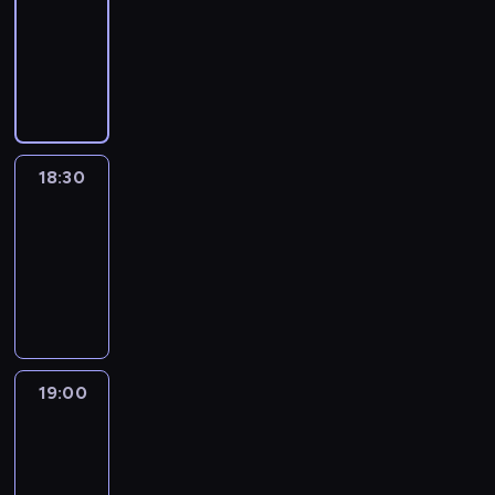
18:00
-
18:30
program
informacyjny
18:30
Le
journal
18:30
-
19:00
program
informacyjny
19:00
Le
journal
19:00
-
19:15
program