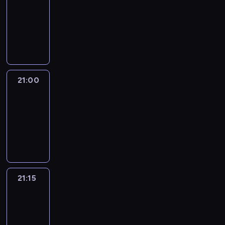
20:45
-
21:00
program
informacyjny
21:00
Le
journal
21:00
-
21:15
program
informacyjny
21:15
Reporters
21:15
-
21:30
program
informacyjny