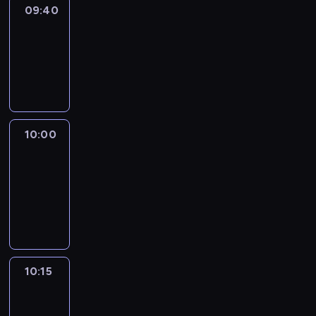
09:40
Revisited
09:40
-
10:00
program
informacyjny
10:00
Le
journal
10:00
-
10:15
program
informacyjny
10:15
Arts24
10:15
-