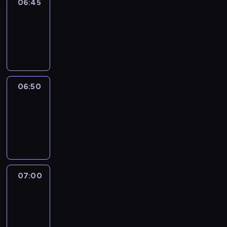
06:45
Focus
06:45
-
06:50
program
informacyjny
06:50
Sports
06:50
-
07:00
program
sportowy
07:00
Le
journal
07:00
-
07:30
program