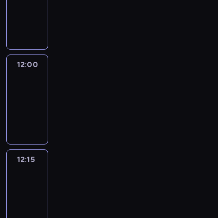
-
12:00
program
informacyjny
12:00
Le
journal
12:00
-
12:15
program
informacyjny
12:15
French
Connections
12:15
-
12:30
program
informacyjny