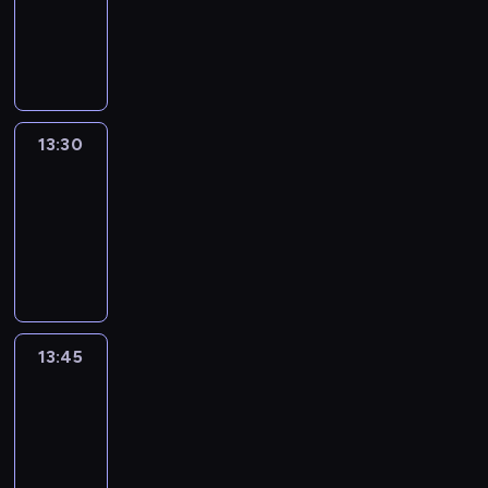
-
13:30
program
informacyjny
13:30
Le
journal
13:30
-
13:45
program
informacyjny
13:45
France
In
Focus
13:45
-
14:00
program