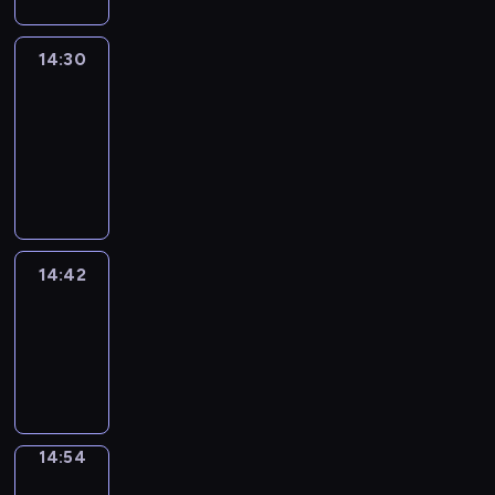
14:30
Le
journal
14:30
-
14:42
program
informacyjny
14:42
ENTR
14:42
-
14:54
program
informacyjny
14:54
Short
Cuts