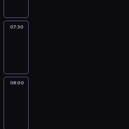
informacyjny
07:30
Le
journal
07:30
-
08:00
program
informacyjny
08:00
Le
journal
08:00
-
08:12
program
informacyjny