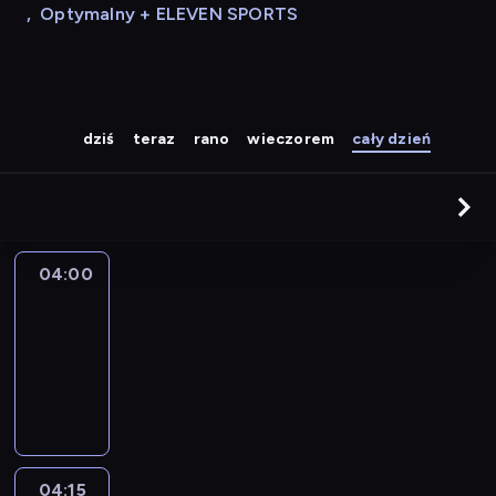
,
Optymalny + ELEVEN SPORTS
dziś
teraz
rano
wieczorem
cały dzień
04:00
Le
journal
04:00
-
04:15
program
informacyjny
04:15
The