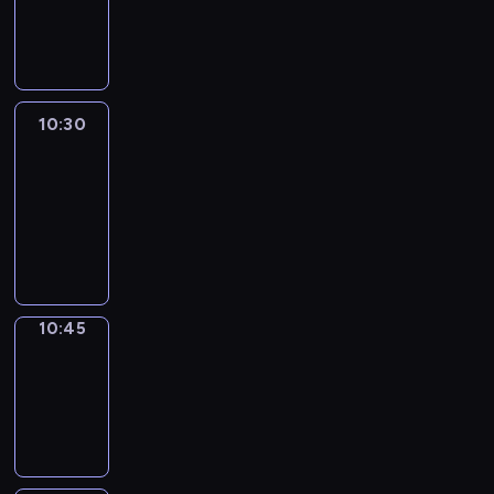
10:30
program
informacyjny
10:30
Le
journal
10:30
-
10:45
program
informacyjny
10:45
Focus
10:45
-
10:50
program
informacyjny