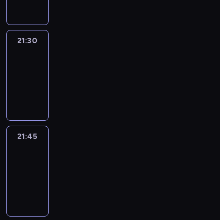
21:30
Le
journal
21:30
-
21:45
program
informacyjny
21:45
French
Connections
21:45
-
22:00
program
informacyjny