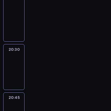
In
Focus
20:15
-
20:30
program
informacyjny
20:30
Le
journal
20:30
-
20:45
program
informacyjny
20:45
Eye
on
Africa