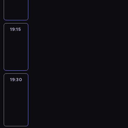
informacyjny
19:15
Arts24
19:15
-
19:30
program
informacyjny
19:30
Le
journal
19:30
-
19:45
program
informacyjny