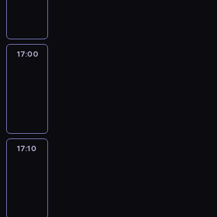
17:00
program
informacyjny
17:00
Le
journal
17:00
-
17:10
program
informacyjny
17:10
Reporters
17:10
-
17:30
program
informacyjny