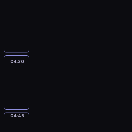
51
Percent
04:15
-
04:30
program
informacyjny
04:30
Le
journal
04:30
-
04:45
program
informacyjny
04:45
Focus
04:45
-