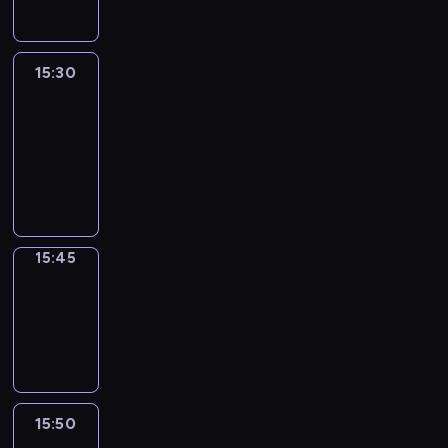
15:30
Le
journal
15:30
-
15:45
program
informacyjny
15:45
Focus
15:45
-
15:50
program
informacyjny
15:50
French
Connections