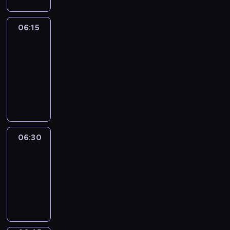
06:15
France
In
Focus
06:15
-
06:30
program
informacyjny
06:30
Le
journal
06:30
-
06:45
program
informacyjny