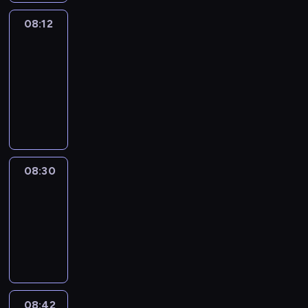
08:12
Paris
des
Arts
08:12
-
08:30
program
informacyjny
08:30
Le
journal
08:30
-
08:42
program
informacyjny
08:42
ENTR