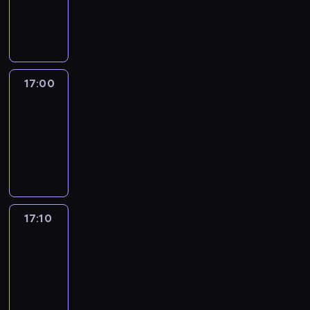
17:00
program
informacyjny
17:00
Le
journal
17:00
-
17:10
program
informacyjny
17:10
Reporters
17:10
-
17:30
program
informacyjny