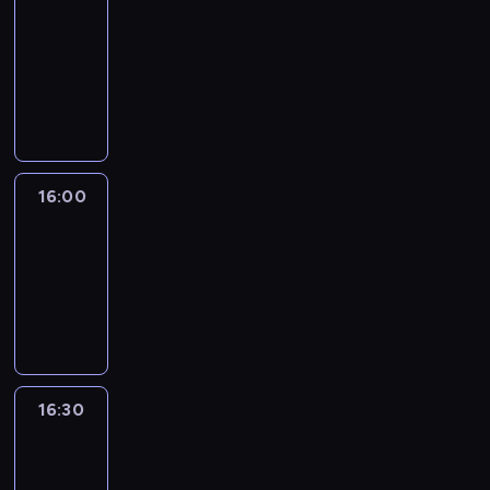
Connections
15:50
-
16:00
program
informacyjny
16:00
Le
journal
16:00
-
16:30
program
informacyjny
16:30
Le
journal
16:30
-