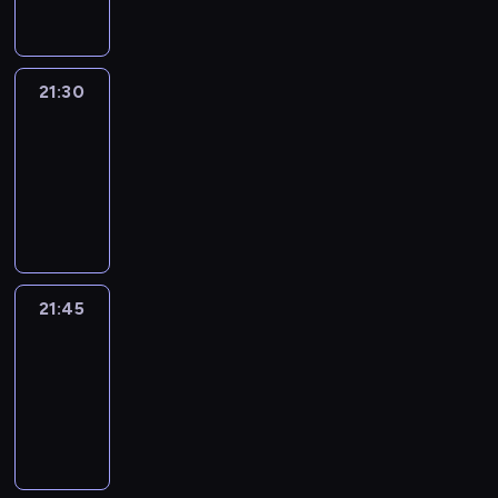
21:30
Le
journal
21:30
-
21:45
program
informacyjny
21:45
French
Connections
21:45
-
22:00
program
informacyjny