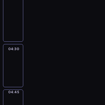
51
Percent
04:15
-
04:30
program
informacyjny
04:30
Le
journal
04:30
-
04:45
program
informacyjny
04:45
Focus
04:45
-