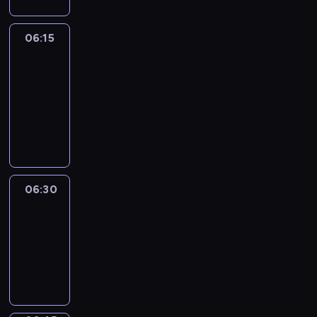
06:15
France
In
Focus
06:15
-
06:30
program
informacyjny
06:30
Le
journal
06:30
-
06:45
program
informacyjny