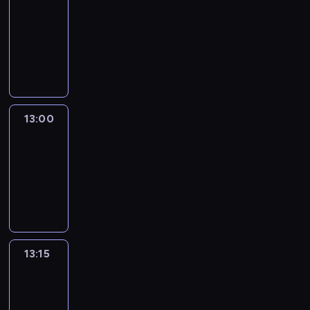
12:50
-
13:00
program
informacyjny
13:00
Le
journal
13:00
-
13:15
program
informacyjny
13:15
The
51
Percent
13:15