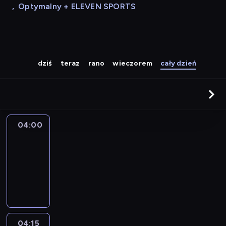
,
Optymalny + ELEVEN SPORTS
dziś
teraz
rano
wieczorem
cały dzień
04:00
Le
journal
04:00
-
04:15
program
informacyjny
04:15
The