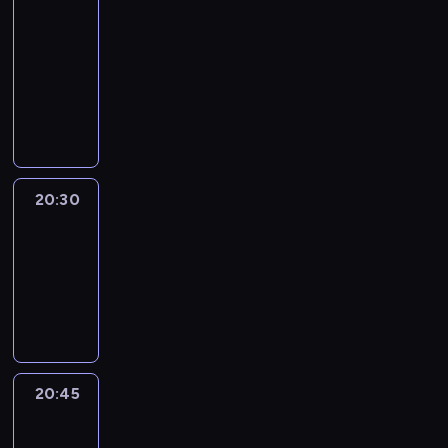
In
Focus
20:15
-
20:30
program
informacyjny
20:30
Le
journal
20:30
-
20:45
program
informacyjny
20:45
Eye
on
Africa