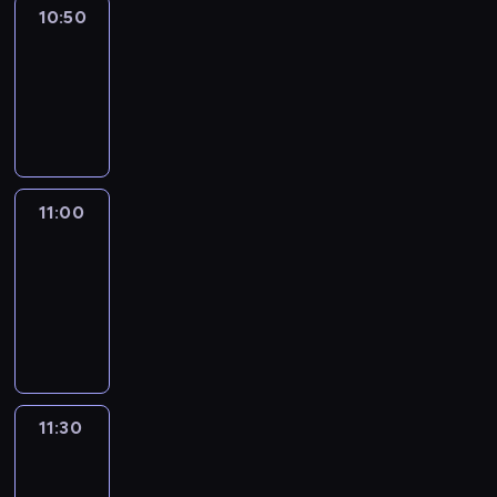
10:50
Sports
10:50
-
11:00
program
sportowy
11:00
Le
journal
11:00
-
11:30
program
informacyjny
11:30
Le
journal
11:30