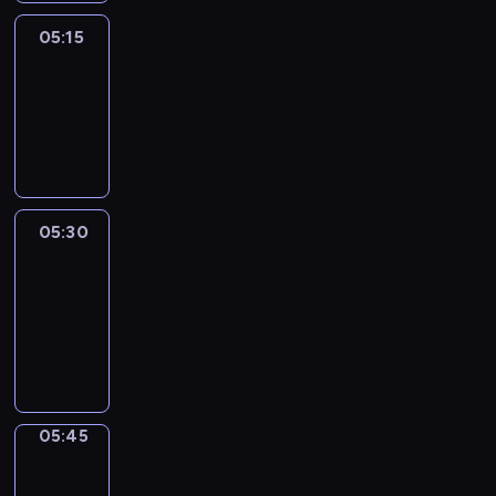
05:15
Reporters
05:15
-
05:30
program
informacyjny
05:30
Le
journal
05:30
-
05:45
program
informacyjny
05:45
Focus
05:45
-