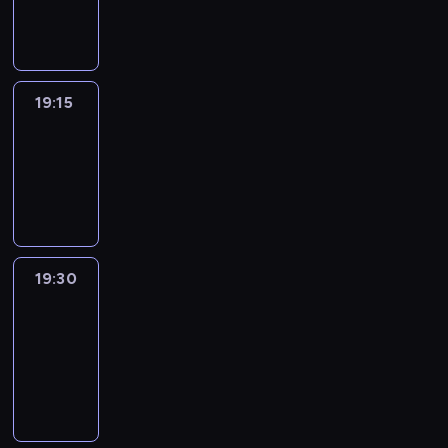
informacyjny
19:15
Reporters
19:15
-
19:30
program
informacyjny
19:30
Le
journal
19:30
-
19:45
program
informacyjny