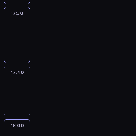
17:30
Le
journal
17:30
-
17:40
program
informacyjny
17:40
Revisited
17:40
-
18:00
program
informacyjny
18:00
Le
journal