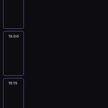
14:54
-
15:00
program
informacyjny
15:00
Le
journal
15:00
-
15:15
program
informacyjny
15:15
Arts24
15:15
-
15:30
program
informacyjny