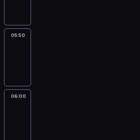
05:50
program
informacyjny
05:50
French
Connections
05:50
-
06:00
program
informacyjny
06:00
Le
journal
06:00
-
06:15
program
informacyjny