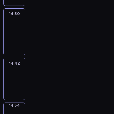
14:30
Le
journal
14:30
-
14:42
program
informacyjny
14:42
ENTR
14:42
-
14:54
program
informacyjny
14:54
Short
Cuts