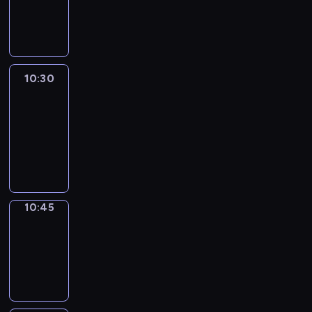
10:30
program
informacyjny
10:30
Le
journal
10:30
-
10:45
program
informacyjny
10:45
Focus
10:45
-
10:50
program
informacyjny