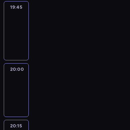
19:45
Eye
on
Africa
19:45
-
20:00
program
informacyjny
20:00
Le
journal
20:00
-
20:15
program
informacyjny
20:15
France