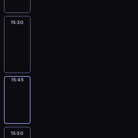
15:30
Le
journal
15:30
-
15:45
program
informacyjny
15:45
Focus
15:45
-
15:50
program
informacyjny
15:50
French