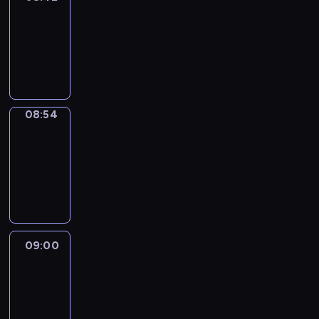
08:42
-
08:54
program
informacyjny
08:54
Short
Cuts
08:54
-
09:00
program
informacyjny
09:00
Le
journal
09:00
-
09:10
program