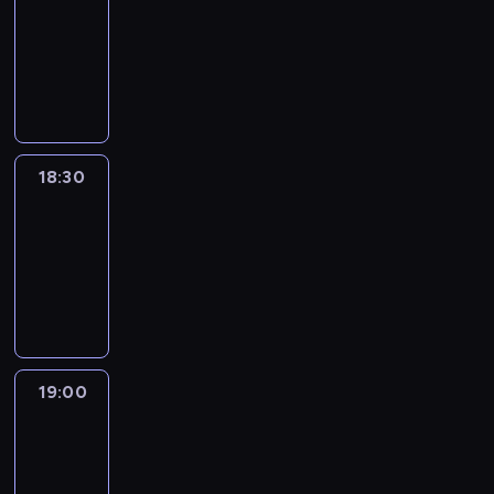
18:00
-
18:30
program
informacyjny
18:30
Le
journal
18:30
-
19:00
program
informacyjny
19:00
Le
journal
19:00
-
19:15
program