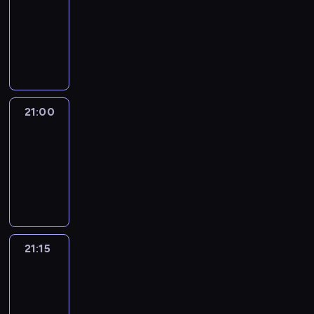
20:45
-
21:00
program
informacyjny
21:00
Le
journal
21:00
-
21:15
program
informacyjny
21:15
Reporters
21:15
-
21:30
program
informacyjny