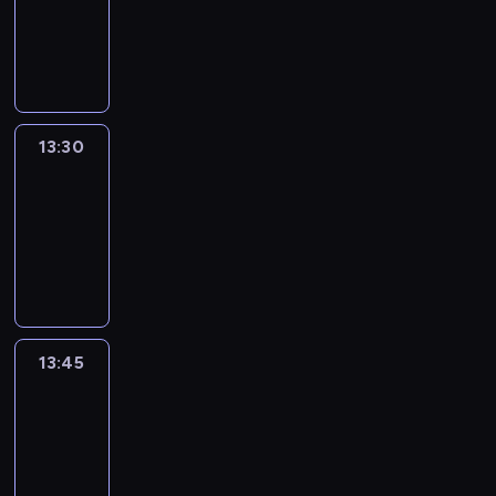
-
13:30
program
informacyjny
13:30
Le
journal
13:30
-
13:45
program
informacyjny
13:45
France
In
Focus
13:45
-
14:00
program