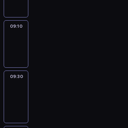
informacyjny
09:10
Reporters
09:10
-
09:30
program
informacyjny
09:30
Le
journal
09:30
-
09:40
program
informacyjny