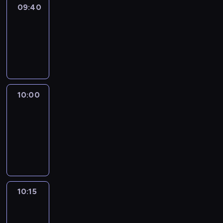
09:40
Revisited
09:40
-
10:00
program
informacyjny
10:00
Le
journal
10:00
-
10:15
program
informacyjny
10:15
Arts24
10:15
-