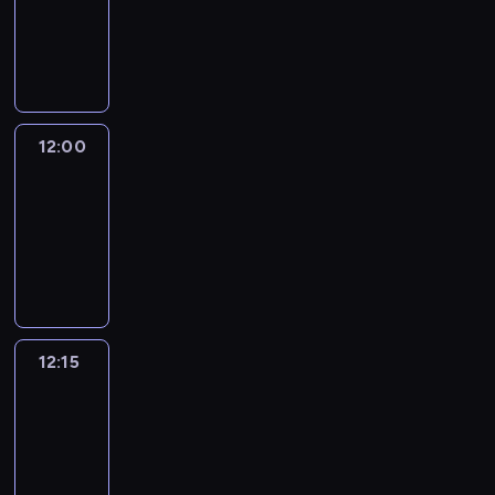
-
12:00
program
informacyjny
12:00
Le
journal
12:00
-
12:15
program
informacyjny
12:15
French
Connections
12:15
-
12:30
program
informacyjny