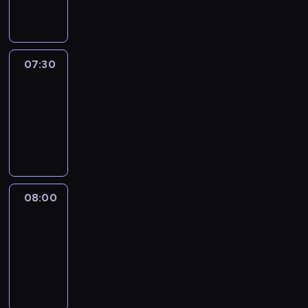
informacyjny
07:30
Le
journal
07:30
-
08:00
program
informacyjny
08:00
Le
journal
08:00
-
08:12
program
informacyjny