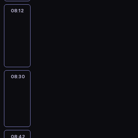
08:12
Paris
des
Arts
08:12
-
08:30
program
informacyjny
08:30
Le
journal
08:30
-
08:42
program
informacyjny
08:42
ENTR