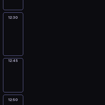
12:30
Le
journal
12:30
-
12:45
program
informacyjny
12:45
Focus
12:45
-
12:50
program
informacyjny
12:50
Entre
Nous