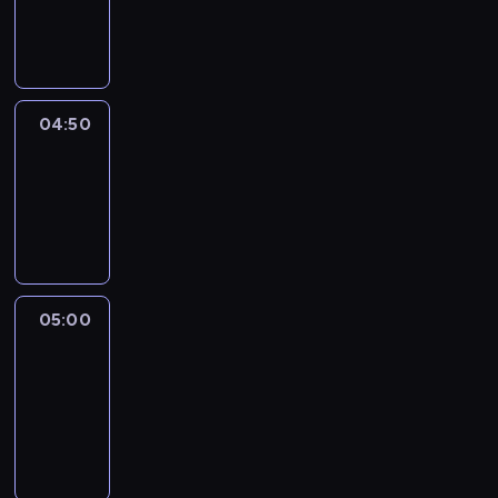
04:50
program
informacyjny
04:50
Sports
04:50
-
05:00
program
sportowy
05:00
Le
journal
05:00
-
05:15
program
informacyjny