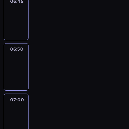
06:45
Focus
06:45
-
06:50
program
informacyjny
06:50
Sports
06:50
-
07:00
program
sportowy
07:00
Le
journal
07:00
-
07:30
program