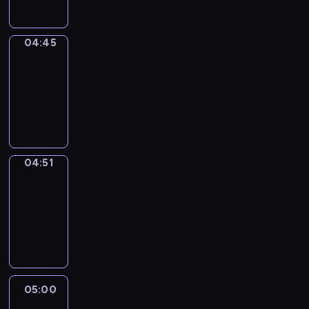
04:45
The
Observers
04:45
-
04:51
program
informacyjny
04:51
Entre
Nous
04:51
-
05:00
program
informacyjny
05:00
Le
journal