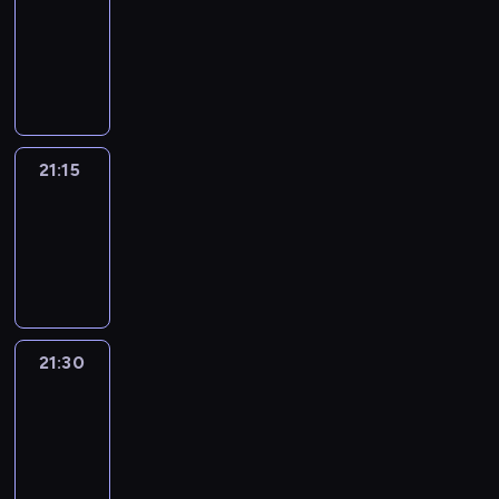
21:00
-
21:15
program
informacyjny
21:15
Sports
Sunday
21:15
-
21:30
21:30
Le
journal
21:30
-
21:45
program
informacyjny