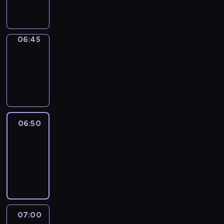
informacyjny
06:45
Focus
06:45
-
06:50
program
informacyjny
06:50
Sports
06:50
-
07:00
program
sportowy
07:00
Le