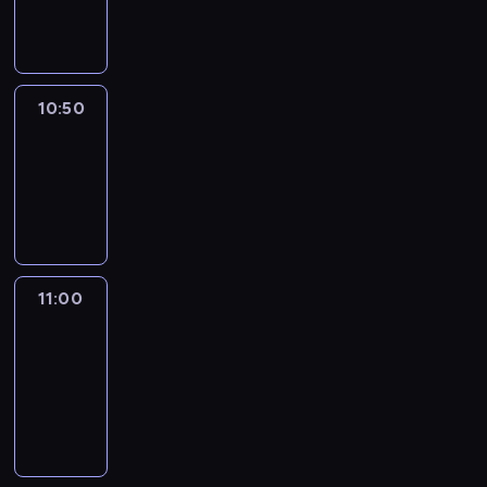
10:50
program
informacyjny
10:50
Sports
10:50
-
11:00
program
sportowy
11:00
Le
journal
11:00
-
11:30
program
informacyjny