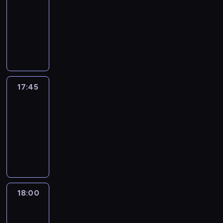
17:30
-
17:45
program
informacyjny
17:45
People
And
Profit
17:45
-
18:00
program
informacyjny
18:00
Le
journal
18:00