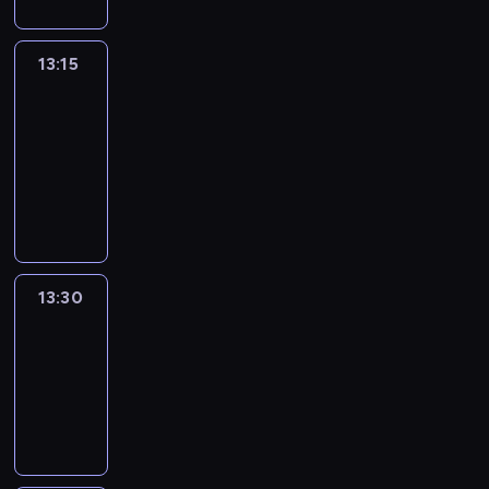
13:15
People
And
Profit
13:15
-
13:30
program
informacyjny
13:30
Le
journal
13:30
-
13:45
program
informacyjny