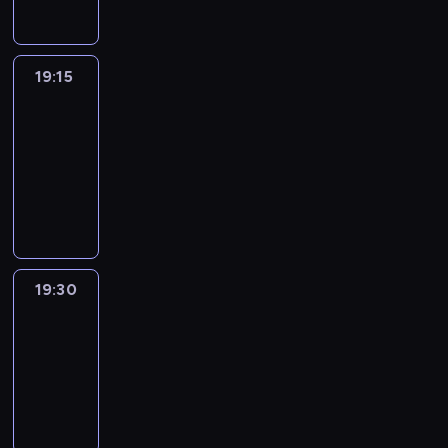
19:15
France
In
Focus
19:15
-
19:30
program
informacyjny
19:30
Le
journal
19:30
-
19:45
program
informacyjny