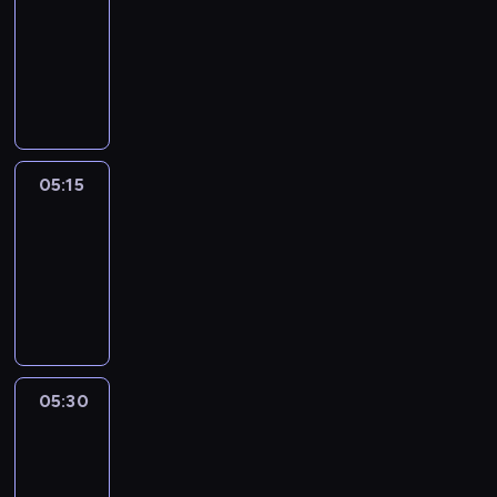
05:00
-
05:15
program
informacyjny
05:15
Talking
Europe
05:15
-
05:30
program
informacyjny
05:30
Le
journal
05:30
-