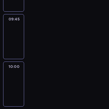
09:45
Talking
Europe
09:45
-
10:00
program
informacyjny
10:00
Le
journal
10:00
-
10:15
program
informacyjny