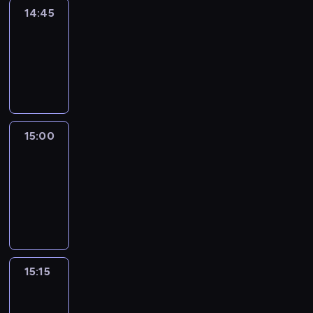
14:45
Arts24
14:45
-
15:00
program
informacyjny
15:00
Le
journal
15:00
-
15:15
program
informacyjny
15:15
Talking
Europe
15:15