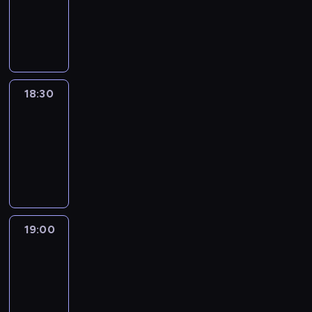
-
18:30
program
informacyjny
18:30
Le
journal
18:30
-
19:00
program
informacyjny
19:00
Le
journal
19:00
-
19:15
program
informacyjny