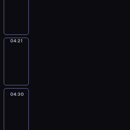
04:15
-
04:21
program
sportowy
04:21
French
Connections
04:21
-
04:30
program
informacyjny
04:30
Le
journal
04:30
-
04:45
program
informacyjny