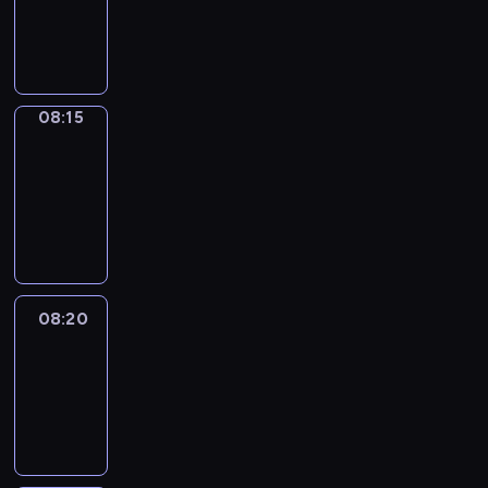
08:15
program
informacyjny
08:15
Entre
Nous
08:15
-
08:20
program
informacyjny
08:20
Focus
08:20
-
08:30
program
informacyjny