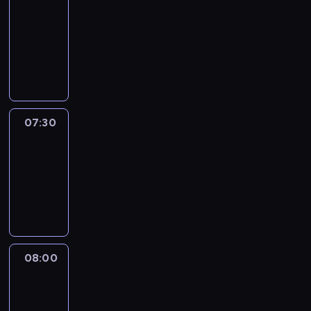
journal
07:00
-
07:30
program
informacyjny
07:30
Le
journal
07:30
-
08:00
program
informacyjny
08:00
Le
journal
08:00
-