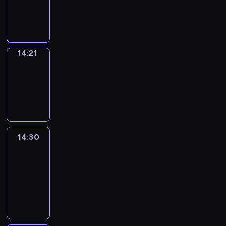
14:21
program
informacyjny
14:21
Focus
14:21
-
14:30
program
informacyjny
14:30
Le
journal
14:30
-
14:45
program
informacyjny