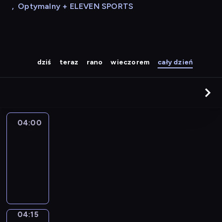
,
Optymalny + ELEVEN SPORTS
dziś
teraz
rano
wieczorem
cały dzień
04:00
Le
journal
04:00
-
04:15
program
informacyjny
04:15
Sports