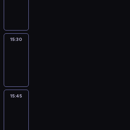
-
15:30
program
informacyjny
15:30
Le
journal
15:30
-
15:45
program
informacyjny
15:45
Talking
Europe
15:45
-
16:00
program
informacyjny