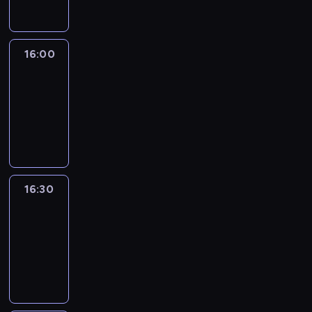
16:00
Le
journal
16:00
-
16:30
program
informacyjny
16:30
Le
journal
16:30
-
17:00
program
informacyjny