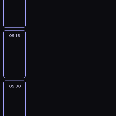
-
09:15
program
informacyjny
09:15
Talking
Europe
09:15
-
09:30
program
informacyjny
09:30
Le
journal
09:30
-
09:45
program
informacyjny