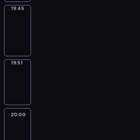
19:45
The
Observers
19:45
-
19:51
program
informacyjny
19:51
Focus
19:51
-
20:00
program
informacyjny
20:00
Le
journal
20:00
-