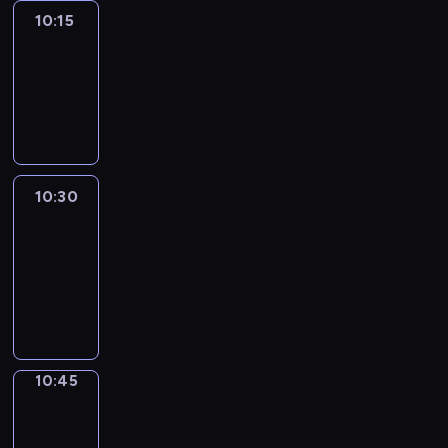
10:15
Arts24
10:15
-
10:30
program
informacyjny
10:30
Le
journal
10:30
-
10:45
program
informacyjny
10:45
Focus
10:45
-