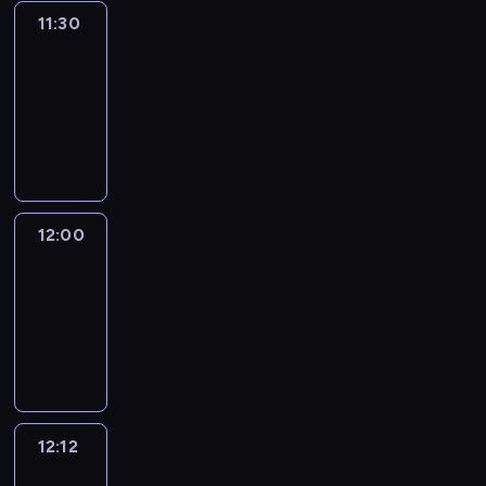
11:30
Le
journal
11:30
-
12:00
program
informacyjny
12:00
Le
journal
12:00
-
12:12
program
informacyjny
12:12
Paris
des