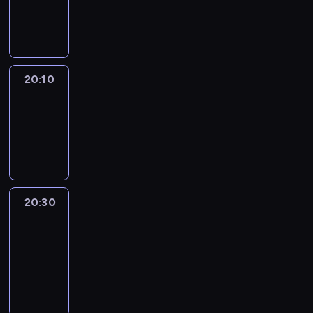
20:10
program
informacyjny
20:10
Revisited
20:10
-
20:30
program
informacyjny
20:30
Le
journal
20:30
-
20:40
program
informacyjny