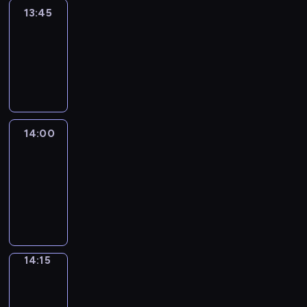
13:45
Reporters
13:45
-
14:00
program
informacyjny
14:00
Le
journal
14:00
-
14:15
program
informacyjny
14:15
The
Observers
14:15
-