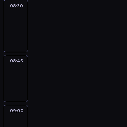
08:30
Le
journal
08:30
-
08:45
program
informacyjny
08:45
Reporters
08:45
-
09:00
program
informacyjny
09:00
Le
journal
09:00