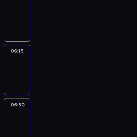
06:00
-
06:15
program
informacyjny
06:15
Arts24
06:15
-
06:30
program
informacyjny
06:30
Le
journal
06:30
-
06:45
program