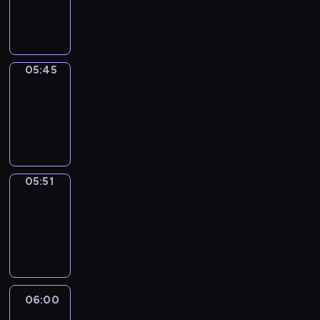
05:45
program
informacyjny
05:45
Sports
05:45
-
05:51
program
sportowy
05:51
Focus
05:51
-
06:00
program
informacyjny
06:00
Le
journal