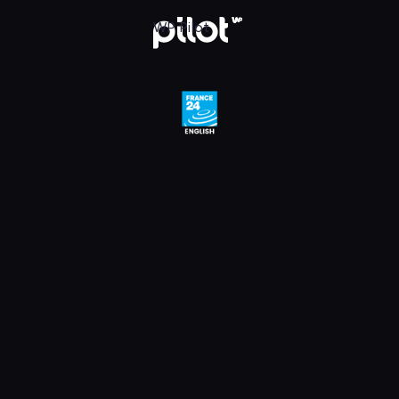
e 24 English HD, Oglądaj w WP Pilot
WP Pilot