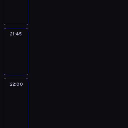
21:45
program
informacyjny
21:45
Arts24
21:45
-
22:00
program
informacyjny
22:00
Le
journal
22:00
-
22:15
program
informacyjny