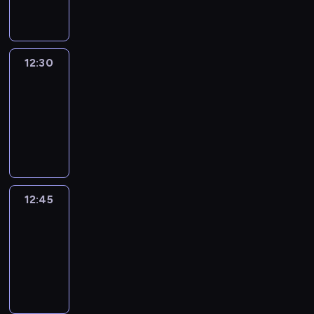
informacyjny
12:30
Le
journal
12:30
-
12:45
program
informacyjny
12:45
Talking
Europe
12:45
-
13:00
program
informacyjny