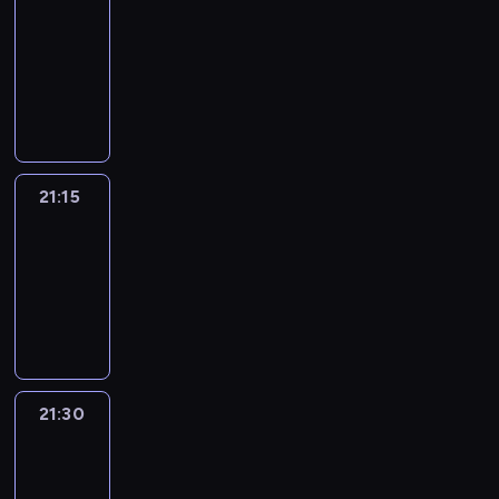
journal
21:00
-
21:15
program
informacyjny
21:15
Sport
Saturday
21:15
-
21:30
program
sportowy
21:30
Le
journal
21:30
-