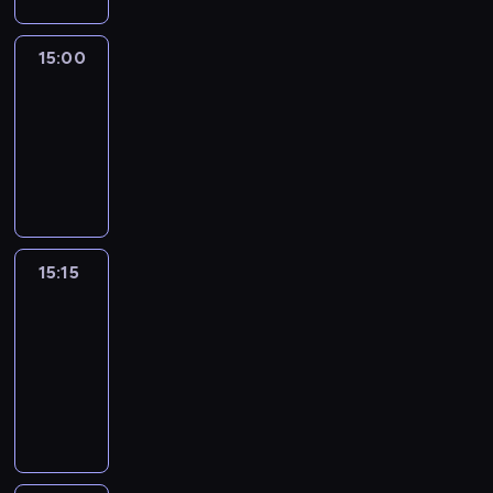
15:00
Le
journal
15:00
-
15:15
program
informacyjny
15:15
France
In
Focus
15:15
-
15:30
program
informacyjny