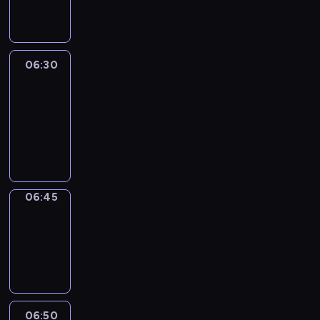
informacyjny
06:30
Le
journal
06:30
-
06:45
program
informacyjny
06:45
Focus
06:45
-
06:50
program
informacyjny
06:50
Sports