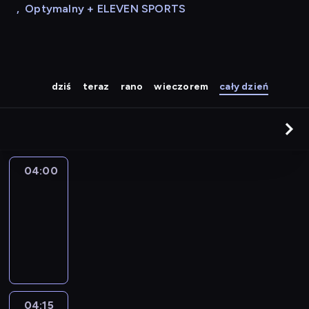
,
Optymalny + ELEVEN SPORTS
dziś
teraz
rano
wieczorem
cały dzień
04:00
Le
journal
04:00
-
04:15
program
informacyjny
04:15
France