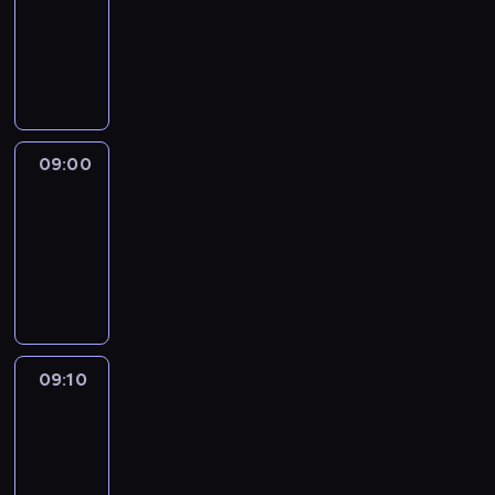
08:51
-
09:00
program
informacyjny
09:00
Le
journal
09:00
-
09:10
program
informacyjny
09:10
Revisited
09:10
-
09:30
program
informacyjny