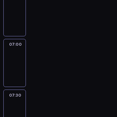
06:50
-
07:00
program
sportowy
07:00
Le
journal
07:00
-
07:30
program
informacyjny
07:30
Le
journal
07:30
-