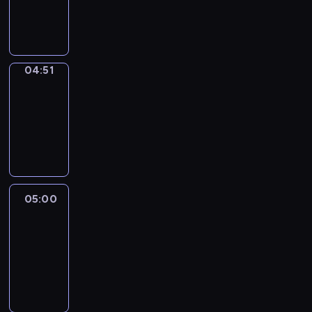
04:51
program
sportowy
04:51
Entre
Nous
04:51
-
05:00
program
informacyjny
05:00
Le
journal
05:00
-
05:15
program
informacyjny