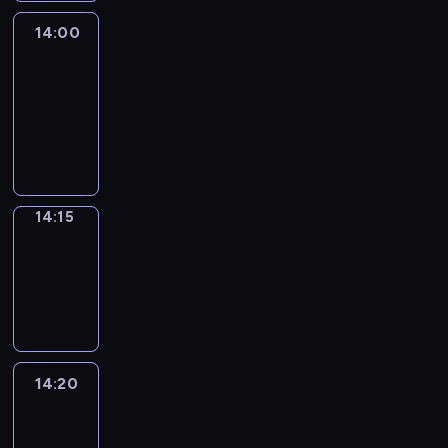
14:00
Le
journal
14:00
-
14:15
program
informacyjny
14:15
Focus
14:15
-
14:20
program
informacyjny
14:20
Entre
Nous
14:20