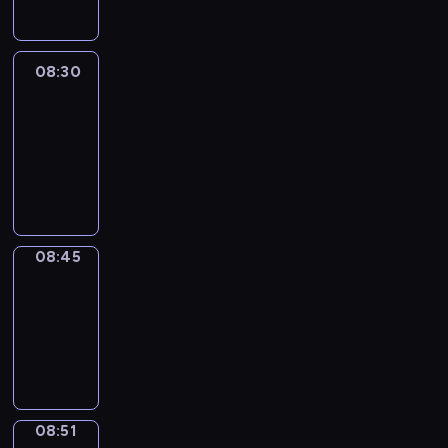
08:30
Le
journal
08:30
-
08:45
program
informacyjny
08:45
The
Observers
08:45
-
08:51
program
informacyjny
08:51
Focus