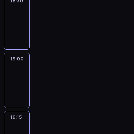
18:30
Le
journal
18:30
-
19:00
program
informacyjny
19:00
Le
journal
19:00
-
19:15
program
informacyjny
19:15
The
51
Percent