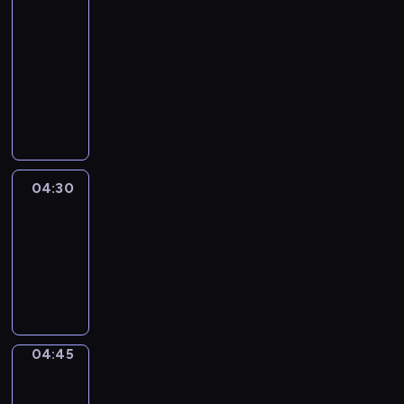
In
Focus
04:15
-
04:30
program
informacyjny
04:30
Le
journal
04:30
-
04:45
program
informacyjny
04:45
Sports
04:45
-