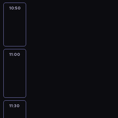
10:50
Sports
10:50
-
11:00
program
sportowy
11:00
Le
journal
11:00
-
11:30
program
informacyjny
11:30
Le
journal
11:30