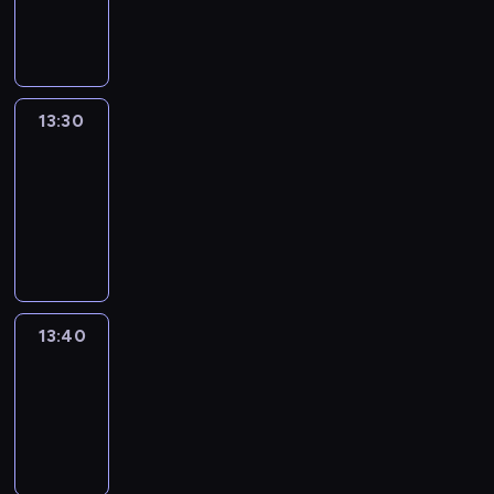
13:30
program
informacyjny
13:30
Le
journal
13:30
-
13:40
program
informacyjny
13:40
Revisited
13:40
-
14:00
program
informacyjny