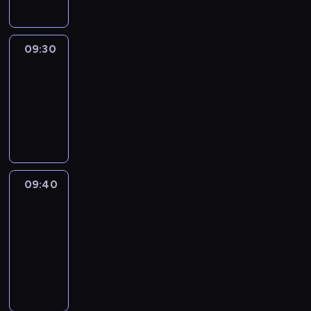
09:30
Le
journal
09:30
-
09:40
program
informacyjny
09:40
Paris
des
Arts
09:40
-
09:55
program
informacyjny