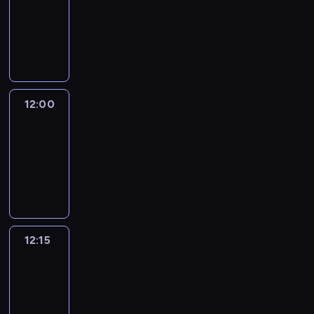
-
12:00
program
informacyjny
12:00
Le
journal
12:00
-
12:15
program
informacyjny
12:15
Talking
Europe
12:15
-
12:30
program