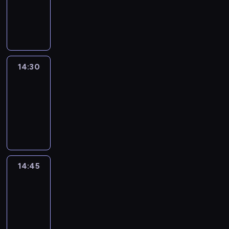
-
14:30
program
informacyjny
14:30
Le
journal
14:30
-
14:45
program
informacyjny
14:45
Arts24
14:45
-
15:00
program
informacyjny