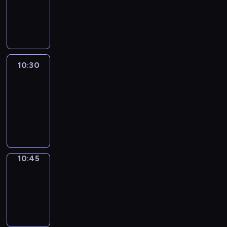
-
10:30
program
informacyjny
10:30
Le
journal
10:30
-
10:45
program
informacyjny
10:45
Focus
10:45
-
10:50
program
informacyjny