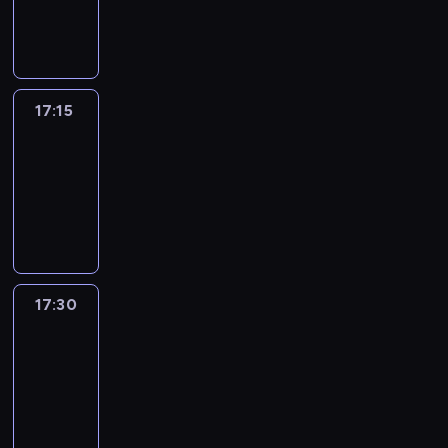
17:15
program
informacyjny
17:15
Talking
Europe
17:15
-
17:30
program
informacyjny
17:30
Le
journal
17:30
-
17:45
program
informacyjny