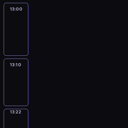
13:00
Le
journal
13:00
-
13:10
program
informacyjny
13:10
ENTR
13:10
-
13:22
program
informacyjny
13:22
Focus
13:22
-