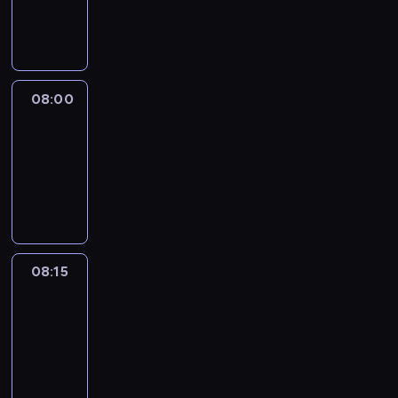
08:00
program
informacyjny
08:00
Le
journal
08:00
-
08:15
program
informacyjny
08:15
People
And
Profit
08:15
-
08:30
program
informacyjny