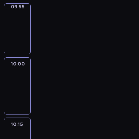
09:55
Short
Cuts
09:55
-
10:00
program
informacyjny
10:00
Le
journal
10:00
-
10:15
program
informacyjny
10:15
Arts24
10:15