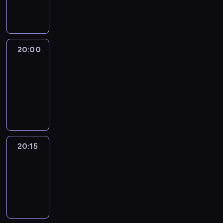
informacyjny
20:00
Le
journal
20:00
-
20:15
program
informacyjny
20:15
Reporters
20:15
-
20:30
program
informacyjny