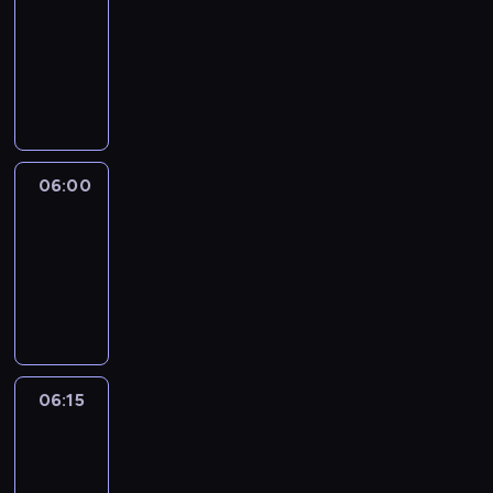
05:45
-
06:00
program
informacyjny
06:00
Le
journal
06:00
-
06:15
program
informacyjny
06:15
Arts24
06:15
-
06:30
program