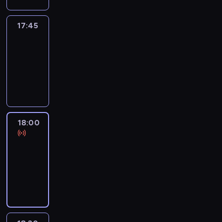
17:45
Talking
Europe
17:45
-
18:00
program
informacyjny
18:00
Le
journal
18:00
-
18:30
program
informacyjny