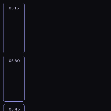
05:15
The
51
Percent
05:15
-
05:30
program
informacyjny
05:30
Le
journal
05:30
-
05:45
program
informacyjny
05:45
Reporters