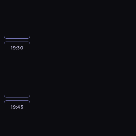
19:15
-
19:30
program
informacyjny
19:30
Le
journal
19:30
-
19:45
program
informacyjny
19:45
French
Connections
19:45
-
20:00
program