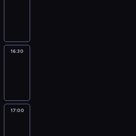
16:00
-
16:30
program
informacyjny
16:30
Le
journal
16:30
-
17:00
program
informacyjny
17:00
Le
journal
17:00
-