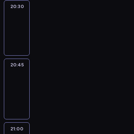
20:30
Le
journal
20:30
-
20:45
program
informacyjny
20:45
People
And
Profit
20:45
-
21:00
program
informacyjny
21:00
Le