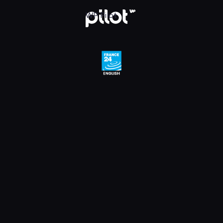
e 24 English HD, Oglądaj w WP Pilot
WP Pilot