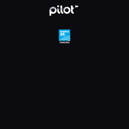
e 24 English HD, Oglądaj w WP Pilot
WP Pilot